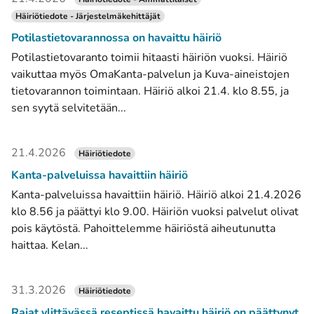
Häiriötiedote - Järjestelmäkehittäjät
Potilastietovarannossa on havaittu häiriö
Potilastietovaranto toimii hitaasti häiriön vuoksi. Häiriö
vaikuttaa myös OmaKanta-palvelun ja Kuva-aineistojen
tietovarannon toimintaan. Häiriö alkoi 21.4. klo 8.55, ja
sen syytä selvitetään...
21.4.2026
Häiriötiedote
Kanta-palveluissa havaittiin häiriö
Kanta-palveluissa havaittiin häiriö. Häiriö alkoi 21.4.2026
klo 8.56 ja päättyi klo 9.00. Häiriön vuoksi palvelut olivat
pois käytöstä. Pahoittelemme häiriöstä aiheutunutta
haittaa. Kelan...
31.3.2026
Häiriötiedote
Rajat ylittävässä reseptissä havaittu häiriö on päättynyt