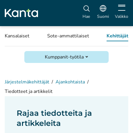
Avaa vali
Hae
Suomi
Valikko
Kansalaiset
Sote-ammattilaiset
Kehittäjät
Kumppanit-työtila
Järjestelmäkehittäjät
/
Ajankohtaista
/
Tiedotteet ja artikkelit
Rajaa tiedotteita ja
artikkeleita