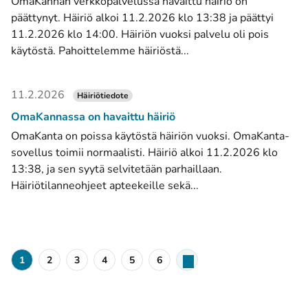
OmaKannan verkkopalvelussa havaittu häiriö on
päättynyt. Häiriö alkoi 11.2.2026 klo 13:38 ja päättyi
11.2.2026 klo 14:00. Häiriön vuoksi palvelu oli pois
käytöstä. Pahoittelemme häiriöstä...
11.2.2026
Häiriötiedote
OmaKannassa on havaittu häiriö
OmaKanta on poissa käytöstä häiriön vuoksi. OmaKanta-
sovellus toimii normaalisti. Häiriö alkoi 11.2.2026 klo
13:38, ja sen syytä selvitetään parhaillaan.
Häiriötilanneohjeet apteekeille sekä...
1
2
3
4
5
6