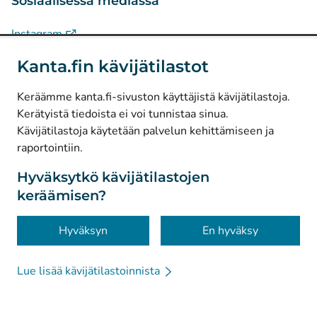
Sosiaalisessa mediassa
(
Avautuu uuteen välilehteen
)
Instagram
(
Avautuu uuteen välilehteen
)
LinkedIn
Kanta.fin kävijätilastot
(
Avautuu uuteen välilehteen
)
Facebook
Keräämme kanta.fi-sivuston käyttäjistä kävijätilastoja.
Kerätyistä tiedoista ei voi tunnistaa sinua.
© Kanta-Palvelut, Kansaneläkelaitos
Kävijätilastoja käytetään palvelun kehittämiseen ja
raportointiin.
Tietosuoja
Tietoa sivustosta
Hyväksytkö kävijätilastojen
keräämisen?
Saavutettavuus
Evästeet
Hyväksyn
En hyväksy
Lue lisää kävijätilastoinnista