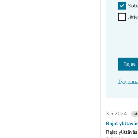
Sote
Järj
Rajaa
Tyhjenn
3.5.2024
Häi
Rajat ylittävä
Rajat ylittävä