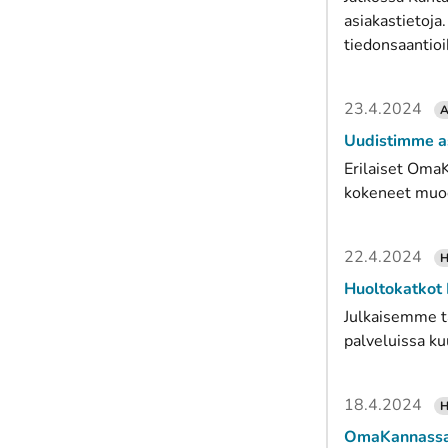
asiakastietoja
tiedonsaantioi
23.4.2024
A
Uudistimme as
Erilaiset OmaKa
kokeneet muod
22.4.2024
H
Huoltokatkot
Julkaisemme tä
palveluissa ku
18.4.2024
H
OmaKannassa h