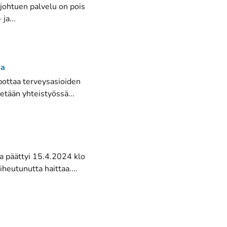
 johtuen palvelu on pois
ja...
ia
pottaa terveysasioiden
etään yhteistyössä...
a päättyi 15.4.2024 klo
heutunutta haittaa....