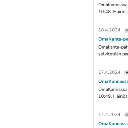
OmaKannassa ha
10:48. Häiriös
18.4.2024
H
OmaKanta-palv
Omakanta-palve
selvitetään pa
17.4.2024
H
OmaKannassa h
OmaKannassa ha
10:49. Häiriös
17.4.2024
H
OmaKannassa o