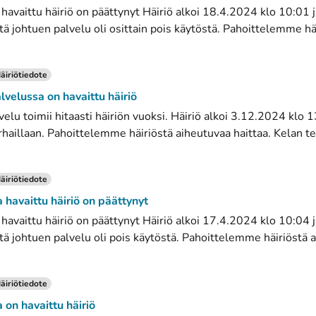
vaittu häiriö on päättynyt Häiriö alkoi 18.4.2024 klo 10:01 j
tä johtuen palvelu oli osittain pois käytöstä. Pahoittelemme häi
äiriötiedote
elussa on havaittu häiriö
lu toimii hitaasti häiriön vuoksi. Häiriö alkoi 3.12.2024 klo 1
rhaillaan. Pahoittelemme häiriöstä aiheutuvaa haittaa. Kelan tek
äiriötiedote
avaittu häiriö on päättynyt
vaittu häiriö on päättynyt Häiriö alkoi 17.4.2024 klo 10:04 j
tä johtuen palvelu oli pois käytöstä. Pahoittelemme häiriöstä ai
äiriötiedote
n havaittu häiriö