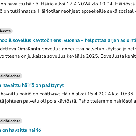
 havaittu häiriö. Häiriö alkoi 17.4.2024 klo 10:04. Häiriöstä
ö on tutkinnassa. Häiriötilanneohjeet apteekeille sekä sosiaali- 
iedote
iilisovellus käyttöön ensi vuonna – helpottaa arjen asioint
dattava OmaKanta-sovellus nopeuttaa palvelun käyttöä ja hel
voitteena on julkaista sovellus keväällä 2025. Sovellusta kehit
äiriötiedote
avaittu häiriö on päättynyt
vaittu häiriö on päättynyt Häiriö alkoi 15.4.2024 klo 10:36 j
tä johtuen palvelu oli pois käytöstä. Pahoittelemme häiriöstä ai
äiriötiedote
n havaittu häiriö