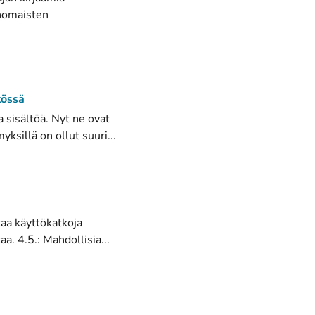
anomaisten
tössä
ta sisältöä. Nyt ne ovat
illä on ollut suuri...
taa käyttökatkoja
. 4.5.: Mahdollisia...