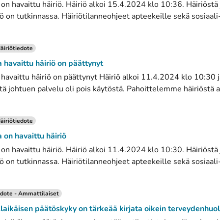
 havaittu häiriö. Häiriö alkoi 15.4.2024 klo 10:36. Häiriöstä
ö on tutkinnassa. Häiriötilanneohjeet apteekeille sekä sosiaali- 
äiriötiedote
avaittu häiriö on päättynyt
vaittu häiriö on päättynyt Häiriö alkoi 11.4.2024 klo 10:30 j
tä johtuen palvelu oli pois käytöstä. Pahoittelemme häiriöstä ai
äiriötiedote
n havaittu häiriö
 havaittu häiriö. Häiriö alkoi 11.4.2024 klo 10:30. Häiriöstä
ö on tutkinnassa. Häiriötilanneohjeet apteekeille sekä sosiaali- 
dote - Ammattilaiset
laikäisen päätöskyky on tärkeää kirjata oikein terveydenhuo