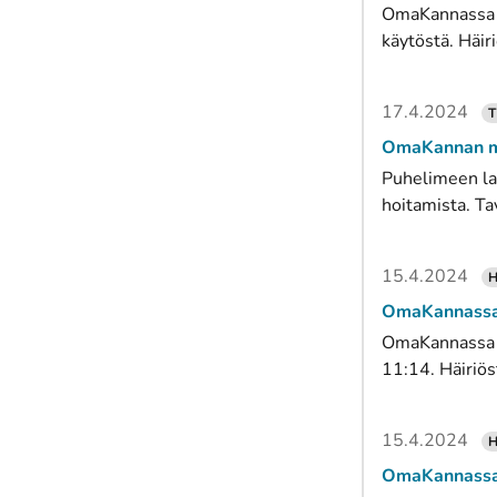
OmaKannassa on
käytöstä. Häiri
17.4.2024
T
OmaKannan mob
Puhelimeen la
hoitamista. Ta
15.4.2024
H
OmaKannassa h
OmaKannassa ha
11:14. Häiriös
15.4.2024
H
OmaKannassa o