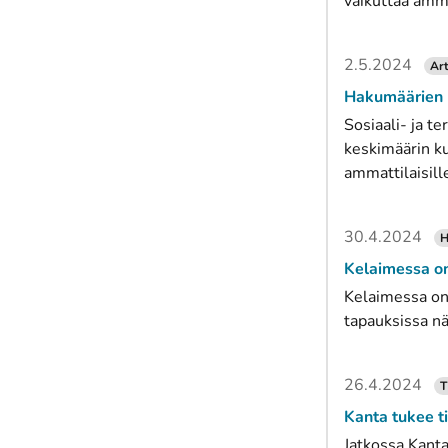
vaikuttaa amma
2.5.2024
Art
Hakumäärien k
Sosiaali- ja t
keskimäärin ku
ammattilaisill
30.4.2024
H
Kelaimessa on
Kelaimessa on 
tapauksissa nä
26.4.2024
T
Kanta tukee t
Jatkossa Kanta