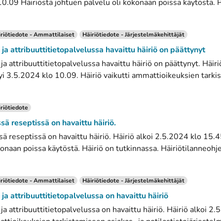
0.09 Häiriöstä johtuen palvelu oli kokonaan poissa käytöstä. 
riötiedote - Ammattilaiset
Häiriötiedote - Järjestelmäkehittäjät
- ja attribuuttitietopalvelussa havaittu häiriö on päättynyt
 ja attribuuttitietopalvelussa havaittu häiriö on päättynyt. Häir
yi 3.5.2024 klo 10.09. Häiriö vaikutti ammattioikeuksien tarkis
riötiedote
ssä reseptissä on havaittu häiriö.
ssä reseptissä on havaittu häiriö. Häiriö alkoi 2.5.2024 klo 15.
onaan poissa käytöstä. Häiriö on tutkinnassa. Häiriötilanneohje
riötiedote - Ammattilaiset
Häiriötiedote - Järjestelmäkehittäjät
- ja attribuuttitietopalvelussa on havaittu häiriö
 ja attribuuttitietopalvelussa on havaittu häiriö. Häiriö alkoi 2