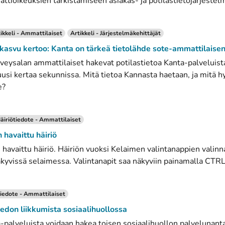
ttioikeuksien tarkistamiseen asiakas- ja potilastietojärjestelm
ikkeli - Ammattilaiset
Artikkeli - Järjestelmäkehittäjät
asvu kertoo: Kanta on tärkeä tietolähde sote-ammattilaisen
erveysalan ammattilaiset hakevat potilastietoa Kanta-palveluist
usi kertaa sekunnissa. Mitä tietoa Kannasta haetaan, ja mitä hy
e?
äiriötiedote - Ammattilaiset
 havaittu häiriö
havaittu häiriö. Häiriön vuoksi Kelaimen valintanappien valinna
kyvissä selaimessa. Valintanapit saa näkyviin painamalla CTRL
iedote - Ammattilaiset
iedon liikkumista sosiaalihuollossa
-palveluista voidaan hakea toisen sosiaalihuollon palvelunanta