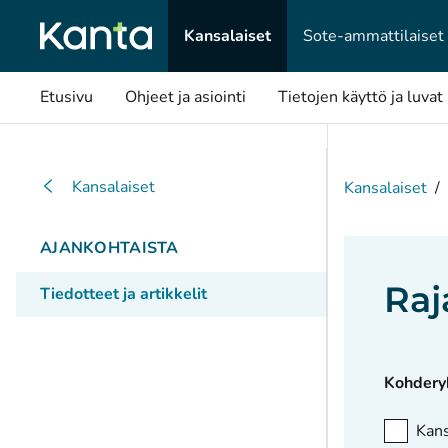
Kansalaiset
Sote-ammattilaiset
Etusivu
Ohjeet ja asiointi
Tietojen käyttö ja luvat
Kansalaiset
Kansalaiset
/
AJANKOHTAISTA
Raj
Tiedotteet ja artikkelit
Kohder
Kans