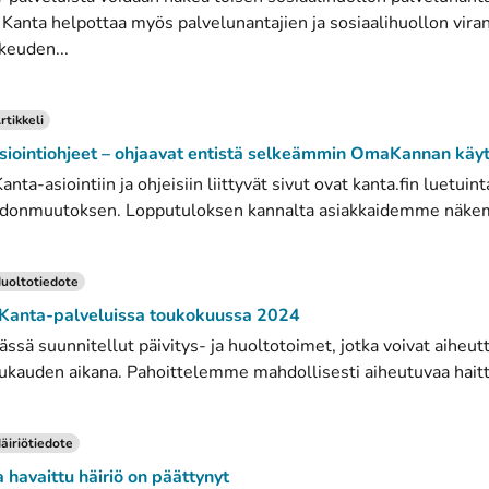
. Kanta helpottaa myös palvelunantajien ja sosiaalihuollon vir
keuden...
rtikkeli
iointiohjeet – ohjaavat entistä selkeämmin OmaKannan käy
nta-asiointiin ja ohjeisiin liittyvät sivut ovat kanta.fin luetuin
onmuutoksen. Lopputuloksen kannalta asiakkaidemme näkemyks
uoltotiedote
 Kanta-palveluissa toukokuussa 2024
ssä suunnitellut päivitys- ja huoltotoimet, jotka voivat aiheut
ukauden aikana. Pahoittelemme mahdollisesti aiheutuvaa haittaa
äiriötiedote
avaittu häiriö on päättynyt