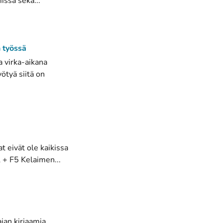
issä sekä...
 työssä
a virka-aikana
ötyä siitä on
t eivät ole kaikissa
 + F5 Kelaimen...
jan kirjaamia