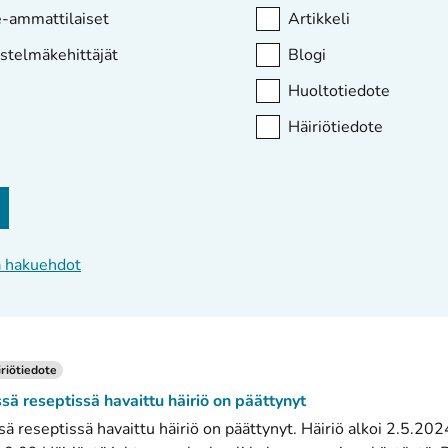
-ammattilaiset
Artikkeli
estelmäkehittäjät
Blogi
Huoltotiedote
Häiriötiedote
ä hakuehdot
riötiedote
ssä reseptissä havaittu häiriö on päättynyt
ssä reseptissä havaittu häiriö on päättynyt. Häiriö alkoi 2.5.202