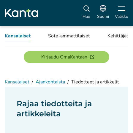
Avaa vali
Hae
Suomi
Valikko
Kansalaiset
Sote-ammattilaiset
Kehittäjät
(avautuu uuteen ikku
Kirjaudu OmaKantaan
Kansalaiset
/
Ajankohtaista
/
Tiedotteet ja artikkelit
Rajaa tiedotteita ja
artikkeleita