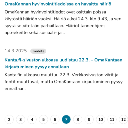
OmaKannan hyvinvointitiedoissa on havaittu häiriö
OmaKannan hyvinvointitiedot ovat osittain poissa
käytöstä häiriön vuoksi. Häiriö alkoi 24.3. klo 9.43, ja sen
syytä selvitetään parhaillaan. Häiriötilanneohjeet
apteekeille sekä sosiaali- ja...
14.3.2025
Tiedote
Kanta.fi-sivuston ulkoasu uudistuu 22.3. – OmaKantaan
kirjautuminen pysyy ennallaan
Kanta.fin ulkoasu muuttuu 22.3. Verkkosivuston värit ja
fontit muuttuvat, mutta OmaKantaan kirjautuminen pysyy
ennallaan.
2
3
4
5
6
7
8
9
10
11
12