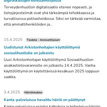
digiratkaisujen kehittämistyössä
Terveydenhuollon digitalisaatio etenee nopeasti, ja
tietojärjestelmät ovat yhä tärkeämpiä tehokkaassa ja
turvallisessa potilashoidossa. Siksi on tärkeää varmistaa,
että ammattihenkilöiden ja...
15.4.2025
Tiedote - Ammattilaiset
Uudistunut Arkistonhoitajien käyttöliittymä
sosiaalihuollolle on julkaistu
Uusi Arkistonhoitajan käyttöliittymä Sosiaalihuollon
asiakastietovarannolle on julkaistu 14.4.2025. Vanha
käyttöliittymä on käytettävissä kesäkuun 2025 loppuun
saakka.
3.4.2025
Häiriötiedote
Kanta-palveluissa havaittu häiriö on päättynyt
Kanta-palveluissa esiintyi katkoksia ja hidastelua häiriön