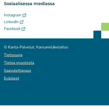
Sosiaalisessa mediassa
(
Avautuu uuteen välilehteen
)
Instagram
(
Avautuu uuteen välilehteen
)
LinkedIn
(
Avautuu uuteen välilehteen
)
Facebook
© Kanta-Palvelut, Kansaneläkelaitos
Tietosuoja
Tietoa sivustosta
Saavutettavuus
Evästeet