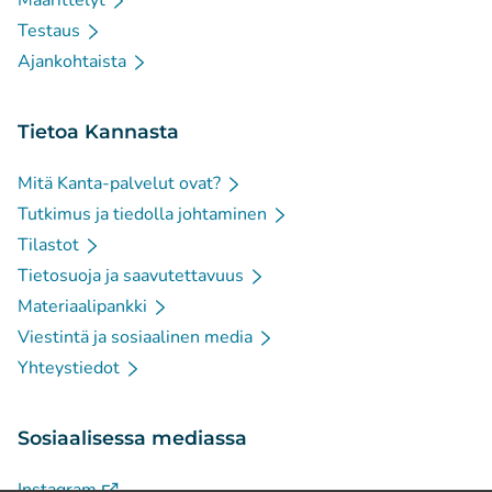
Määrittelyt
Testaus
Ajankohtaista
Tietoa Kannasta
Mitä Kanta-palvelut ovat?
Tutkimus ja tiedolla johtaminen
Tilastot
Tietosuoja ja saavutettavuus
Materiaalipankki
Viestintä ja sosiaalinen media
Yhteystiedot
Sosiaalisessa mediassa
(
Avautuu uuteen välilehteen
)
Instagram