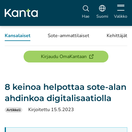
Avaa vali
Hae
Suomi
Valikko
Kansalaiset
Sote-ammattilaiset
Kehittäjät
(avautuu uuteen ikku
Kirjaudu OmaKantaan
8 keinoa helpottaa sote-alan
ahdinkoa digitalisaatiolla
Kirjoitettu 15.5.2023
Artikkeli