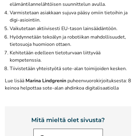
elämäntilannelähtöisen suunnittelun avulla.
Varmistetaan asiakkaan sujuva pääsy omiin tietoihin ja
digi-asiointiin.
Vaikutetaan aktiivisesti EU-tason lainsäädäntöön.
Hyödynnetään tekoälyn ja robotiikan mahdollisuudet,
tietosuoja huomioon ottaen.
Kehitetään edelleen tietoturvaan liittyvää
kompetenssia.
Tiivistetään yhteistyötä sote-alan toimijoiden kesken.
Lue lisää
Marina Lindgrenin
puheenvuorokirjoituksesta:
8
(avautu
keinoa helpottaa sote-alan ahdinkoa digitalisaatiolla
Mitä mieltä olet sivusta?