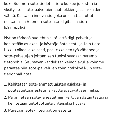
koko Suomen sote-tiedot – tieto kulkee julkisten ja
yksityisten sote-palvelujen, apteekkien ja asiakkaiden
välillä. Kanta on innovaatio, joka on osaltaan ollut
nostamassa Suomen sote-alan digitalisaation
kärkimaaksi.
Nyt on tärkeää huolehtia siitä, että digi-palveluja
kehitetään asiakas- ja käyttäjälähtöisesti, jolloin tieto
liikkuu oikea-aikaisesti, päällekkäinen työ vähenee ja
sote-palvelujen johtamisen tueksi saadaan parempi
tietopohja. Seuraavan kahdeksan keinon avulla voimme
parantaa niin sote-palvelujen toimintakykyä kuin sote-
tiedonhallintaa.
Kehitetään sote-ammattilaisten asiakas- ja
potilastietojärjestelmiä käyttäjäystävällisemmiksi.
Parannetaan sote-järjestelmiin kertyvän datan laatua ja
kehitetään tietotuotteita yhteiseksi hyväksi.
Puretaan sote-integraation esteitä