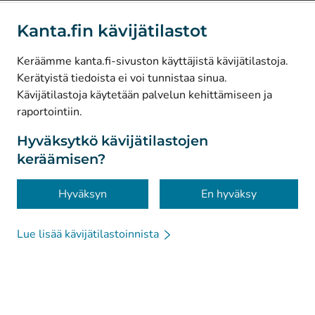
(
Avautuu uuteen välilehteen
)
LinkedIn
Kanta.fin kävijätilastot
(
Avautuu uuteen välilehteen
)
Facebook
Keräämme kanta.fi-sivuston käyttäjistä kävijätilastoja.
Kerätyistä tiedoista ei voi tunnistaa sinua.
© Kanta-Palvelut, Kansaneläkelaitos
Kävijätilastoja käytetään palvelun kehittämiseen ja
raportointiin.
Tietosuoja
Tietoa sivustosta
Hyväksytkö kävijätilastojen
keräämisen?
Saavutettavuus
Evästeet
Hyväksyn
En hyväksy
Lue lisää kävijätilastoinnista