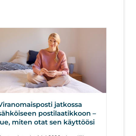
Viranomaisposti jatkossa
sähköiseen postilaatikkoon –
lue, miten otat sen käyttöösi