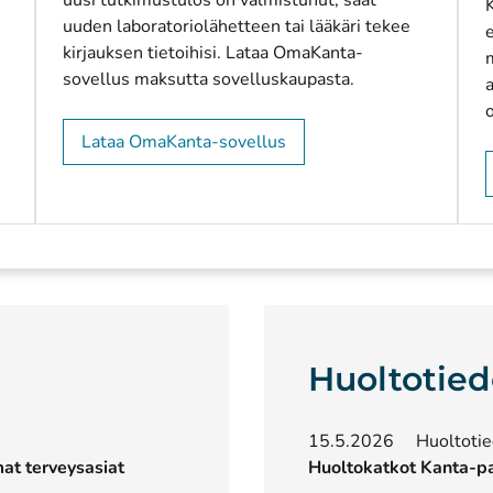
uusi tutkimustulos on valmistunut, saat
uuden laboratoriolähetteen tai lääkäri tekee
kirjauksen tietoihisi. Lataa OmaKanta-
sovellus maksutta sovelluskaupasta.
a
Lataa OmaKanta-sovellus
Huoltotied
15.5.2026
Huoltoti
t terveysasiat
Huoltokatkot Kanta-p