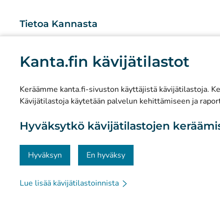
Tietoa Kannasta
Mitä Kanta-palvelut ovat?
Kanta.fin kävijätilastot
Tutkimus ja tiedolla johtaminen
Tilastot
Keräämme kanta.fi-sivuston käyttäjistä kävijätilastoja. Ker
Tietosuoja ja saavutettavuus
Kävijätilastoja käytetään palvelun kehittämiseen ja raport
Materiaalipankki
Hyväksytkö kävijätilastojen kerääm
Viestintä ja sosiaalinen media
Yhteystiedot
Hyväksyn
En hyväksy
Lue lisää kävijätilastoinnista
© Kanta-Palvelut, Kansaneläkelaitos
Tietosuoja
Tie