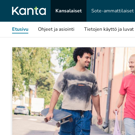
Kansalaiset
Sote-ammattilaiset
Etusivu
Ohjeet ja asiointi
Tietojen käyttö ja luvat
Kansalaiset