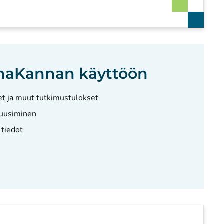
maKannan käyttöön
et ja muut tutkimustulokset
 uusiminen
 tiedot