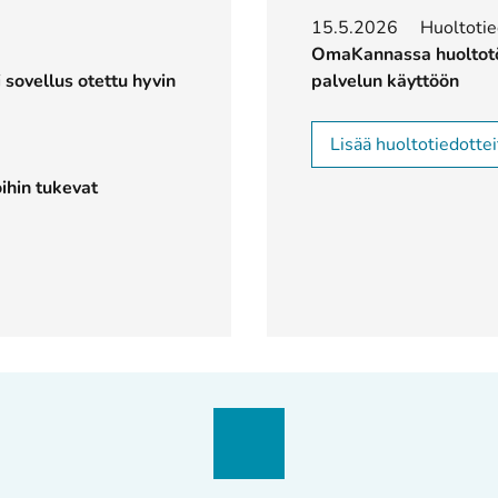
15.5.2026
Huoltoti
OmaKannassa huoltotöit
 sovellus otettu hyvin
palvelun käyttöön
Lisää huoltotiedottei
ihin tukevat