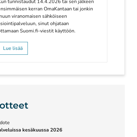
Kun tunnistaudut 14.4.2026 tai sen jälkeen
ensimmäisen kerran OmaKantaan tai jonkin
muun viranomaisen sähköiseen
siointipalveluun, sinut ohjataan
ottamaan Suomi.fi-viestit käyttöön.
Lue lisää
otteet
edote
alveluissa kesäkuussa 2026