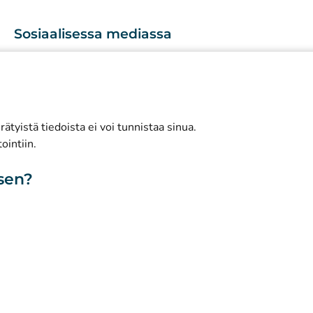
Sosiaalisessa mediassa
(
Avautuu uuteen välilehteen
)
Instagram
(
Avautuu uuteen välilehteen
)
LinkedIn
(
Avautuu uuteen välilehteen
)
Facebook
ätyistä tiedoista ei voi tunnistaa sinua.
ointiin.
isen?
toa sivustosta
Saavutettavuus
Evästeet