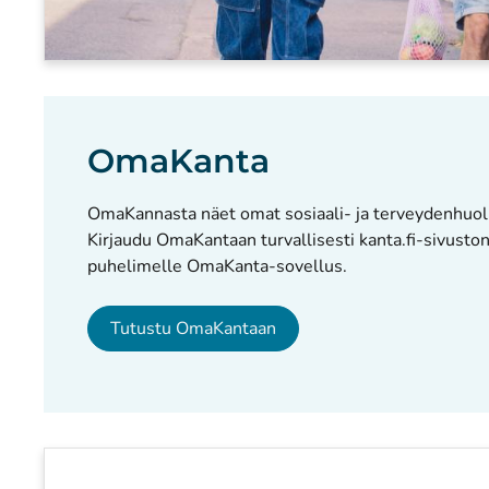
OmaKanta
OmaKannasta näet omat sosiaali- ja terveydenhuollo
Kirjaudu OmaKantaan turvallisesti kanta.fi-sivuston 
puhelimelle OmaKanta-sovellus.
Tutustu OmaKantaan