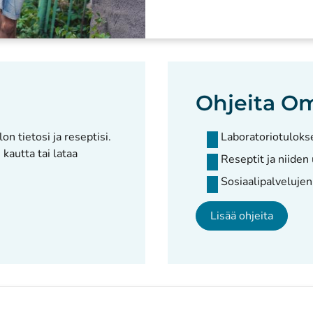
Ohjeita O
n tietosi ja reseptisi.
Laboratoriotuloks
kautta tai lataa
Reseptit ja niiden
Sosiaalipalvelujen
Lisää ohjeita