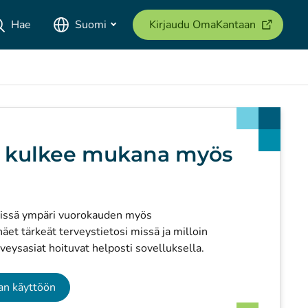
(avautuu u
Hae
Suomi
Kirjaudu OmaKantaan
 kulkee mukana myös
issä ympäri vuorokauden myös
et tärkeät terveystietosi missä ja milloin
eysasiat hoituvat helposti sovelluksella.
an käyttöön