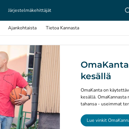
Järjestelmä­kehittäjät
Ajankohtaista
Tietoa Kannasta
OmaKanta
kesällä
OmaKanta on käytettäv
kesällä. OmaKannasta nä
tahansa - useimmat terv
Lue vinkit OmaKann