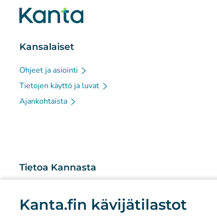
Kansalaiset
Ohjeet ja asiointi
Tietojen käyttö ja luvat
Ajankohtaista
Tietoa Kannasta
Mitä Kanta-palvelut ovat?
Kanta.fin kävijätilastot
Tutkimus ja tiedolla johtaminen