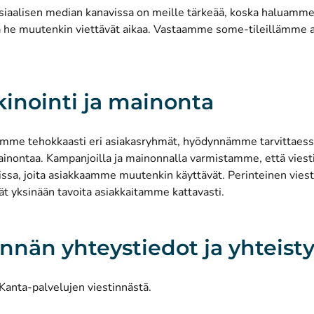
siaalisen median kanavissa on meille tärkeää, koska haluamme
ä he muutenkin viettävät aikaa.
Vastaamme some-tileillämme a
inointi ja mainonta
tamme tehokkaasti eri asiakasryhmät, hyödynnämme tarvittaess
mainontaa. Kampanjoilla ja mainonnalla varmistamme, että vies
issa, joita asiakkaamme muutenkin käyttävät. Perinteinen viesti
vät yksinään tavoita asiakkaitamme kattavasti.
innän yhteystiedot ja yhteist
Kanta-palvelujen viestinnästä
.