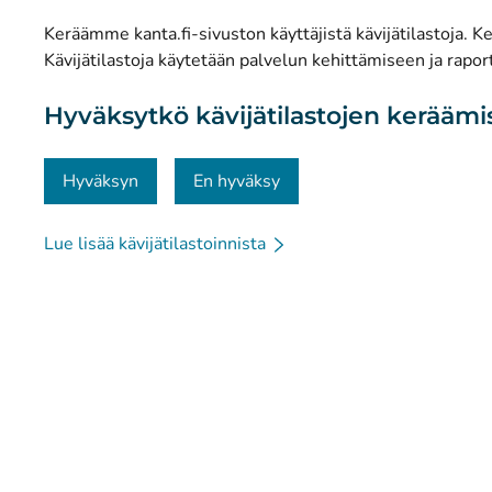
Tilastot
Keräämme kanta.fi-sivuston käyttäjistä kävijätilastoja. Ker
Tietosuoja ja saavutettavuus
Kävijätilastoja käytetään palvelun kehittämiseen ja raport
Materiaalipankki
Hyväksytkö kävijätilastojen kerääm
Viestintä ja sosiaalinen media
Yhteystiedot
Hyväksyn
En hyväksy
Lue lisää kävijätilastoinnista
© Kanta-Palvelut, Kansaneläkelaitos
Tietosuoja
Tie