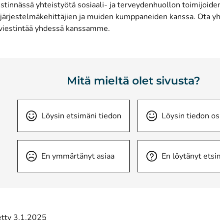
innässä yhteistyötä sosiaali- ja terveydenhuollon toimijoiden,
 järjestelmäkehittäjien ja muiden kumppaneiden kanssa. Ota yht
 viestintää yhdessä kanssamme.
Mitä mieltä olet sivusta?
Löysin etsimäni tiedon
Löysin tiedon os
En ymmärtänyt asiaa
En löytänyt etsi
etty 3.1.2025