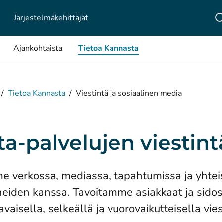
Järjestelmä­kehittäjät
Ajankohtaista
Tietoa Kannasta
/
Tietoa Kannasta
/
Viestintä ja sosiaalinen media
a-palvelujen viestint
e verkossa, mediassa, tapahtumissa ja yhtei
iden kanssa. Tavoitamme asiakkaat ja sido
aisella, selkeällä ja vuorovaikutteisella vies