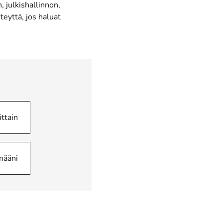
 julkishallinnon,
eyttä, jos haluat
ittain
määni