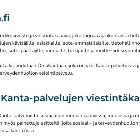
.fi
erkkosivusto ja viestintäkanava, joka tarjoaa ajankohtaista tietoa
ujen käyttäjille: asiakkaille, sote-ammattilaisille, tietohallinno
lle, sote-päättäjille, medialle, tutkijoille ja muille sidosryhmill
utta kirjaudutaan OmaKantaan, joka on yksi Kanta-palveluista 
 terveydenhuollon asiointipalvelu.
Kanta-palvelujen viestintäk
anta-palveluista sosiaalisen median kanavissa, mediassa ja eri
on myös
painettuja esitteitä, joita sosiaali- ja terveydenhuollon 
insä kanta.fistä
.