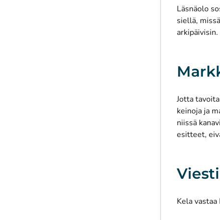
Läsnäolo so
siellä, miss
arkipäivisin
.
Markk
Jotta tavoi
keinoja ja 
niissä kanav
esitteet, ei
Viest
Kela vastaa