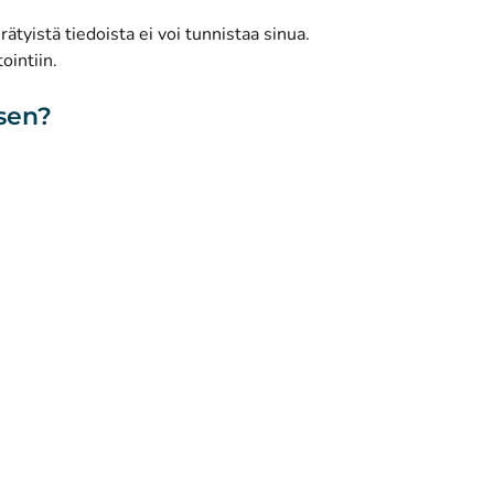
(
Avautuu uuteen välilehteen
)
Facebook
ätyistä tiedoista ei voi tunnistaa sinua.
ointiin.
isen?
toa sivustosta
Saavutettavuus
Evästeet