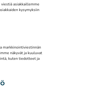
 viestiä asiakkaillemme
siakkaiden kysymyksiin
a markkinointiviestinnän
timme näkyvät ja kuuluvat
ntä, kuten tiedotteet ja
yö