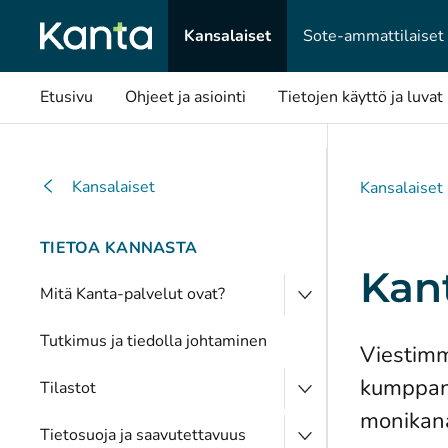
Kansalaiset
Sote-ammattilaiset
Etusivu
Ohjeet ja asiointi
Tietojen käyttö ja luvat
Kansalaiset
Kansalaiset
TIETOA KANNASTA
Kant
Mitä Kanta-palvelut ovat?
Tutkimus ja tiedolla johtaminen
Viestimm
kumppane
Tilastot
monikanav
Tietosuoja ja saavutettavuus