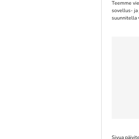
Teemme viest
sovellus- ja
suunnitella
Sivua päivit