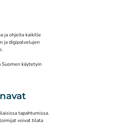
 ja ohjeita kaikille
n ja digipalvelujen
e.
ja Suomen käytetyin
anavat
laisissa tapahtumissa.
toimijat voivat tilata