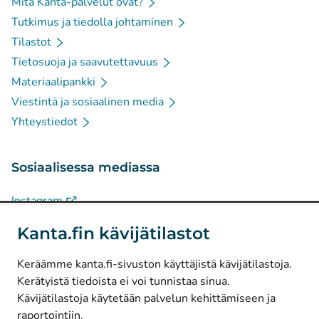
Mitä Kanta-palvelut ovat?
Tutkimus ja tiedolla johtaminen
Tilastot
Tietosuoja ja saavutettavuus
Materiaalipankki
Viestintä ja sosiaalinen media
Yhteystiedot
Sosiaalisessa mediassa
(
Avautuu uuteen välilehteen
)
Instagram
(
Avautuu uuteen välilehteen
)
LinkedIn
Kanta.fin kävijätilastot
(
Avautuu uuteen välilehteen
)
Facebook
Keräämme kanta.fi-sivuston käyttäjistä kävijätilastoja.
Kerätyistä tiedoista ei voi tunnistaa sinua.
© Kanta-Palvelut, Kansaneläkelaitos
Kävijätilastoja käytetään palvelun kehittämiseen ja
raportointiin.
Tietosuoja