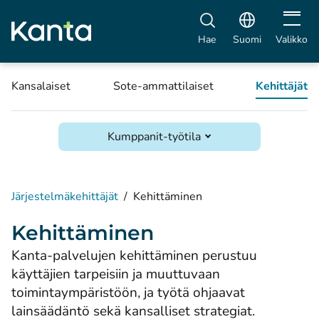
Avaa vali
Hae
Suomi
Valikko
Kansalaiset
Sote-ammattilaiset
Kehittäjät
Kumppanit-työtila
Järjestelmäkehittäjät
/
Kehittäminen
Kehittäminen
Kanta-palvelujen kehittäminen perustuu
käyttäjien tarpeisiin ja muuttuvaan
toimintaympäristöön, ja työtä ohjaavat
lainsäädäntö sekä kansalliset strategiat.