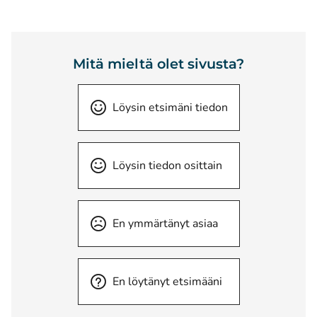
Mitä mieltä olet sivusta?
Löysin etsimäni tiedon
Löysin tiedon osittain
En ymmärtänyt asiaa
En löytänyt etsimääni