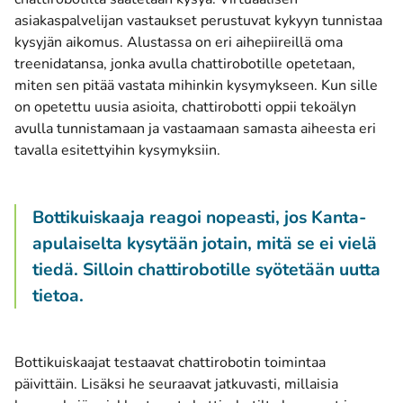
asiakaspalvelijan vastaukset perustuvat kykyyn tunnistaa
kysyjän aikomus. Alustassa on eri aihepiireillä oma
treenidatansa, jonka avulla chattirobotille opetetaan,
miten sen pitää vastata mihinkin kysymykseen. Kun sille
on opetettu uusia asioita, chattirobotti oppii tekoälyn
avulla tunnistamaan ja vastaamaan samasta aiheesta eri
tavalla esitettyihin kysymyksiin.
Bottikuiskaaja reagoi nopeasti, jos Kanta-
apulaiselta kysytään jotain, mitä se ei vielä
tiedä. Silloin chattirobotille syötetään uutta
tietoa.
Bottikuiskaajat testaavat chattirobotin toimintaa
päivittäin. Lisäksi he seuraavat jatkuvasti, millaisia