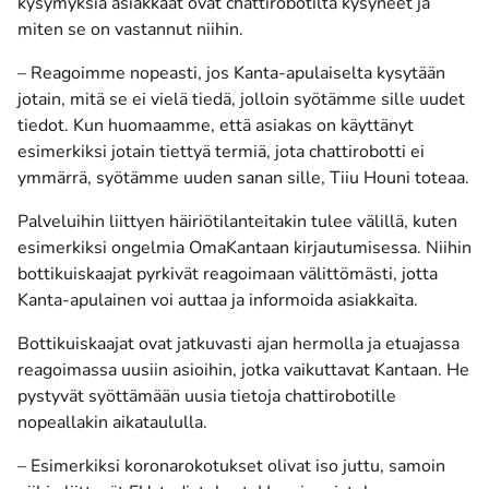
kysymyksiä asiakkaat ovat chattirobotilta kysyneet ja
miten se on vastannut niihin.
– Reagoimme nopeasti, jos Kanta-apulaiselta kysytään
jotain, mitä se ei vielä tiedä, jolloin syötämme sille uudet
tiedot. Kun huomaamme, että asiakas on käyttänyt
esimerkiksi jotain tiettyä termiä, jota chattirobotti ei
ymmärrä, syötämme uuden sanan sille, Tiiu Houni toteaa.
Palveluihin liittyen häiriötilanteitakin tulee välillä, kuten
esimerkiksi ongelmia OmaKantaan kirjautumisessa. Niihin
bottikuiskaajat pyrkivät reagoimaan välittömästi, jotta
Kanta-apulainen voi auttaa ja informoida asiakkaita.
Bottikuiskaajat ovat jatkuvasti ajan hermolla ja etuajassa
reagoimassa uusiin asioihin, jotka vaikuttavat Kantaan. He
pystyvät syöttämään uusia tietoja chattirobotille
nopeallakin aikataululla.
– Esimerkiksi koronarokotukset olivat iso juttu, samoin