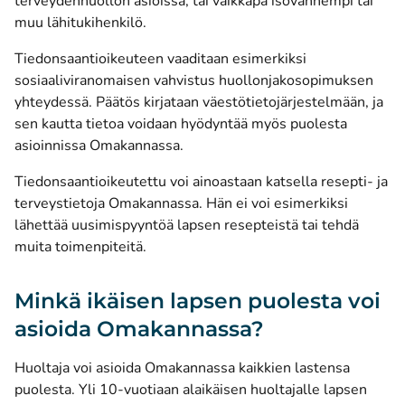
terveydenhuollon asioissa, tai vaikkapa isovanhempi tai
muu lähitukihenkilö.
Tiedonsaantioikeuteen vaaditaan esimerkiksi
sosiaaliviranomaisen vahvistus huollonjakosopimuksen
yhteydessä. Päätös kirjataan väestötietojärjestelmään, ja
sen kautta tietoa voidaan hyödyntää myös puolesta
asioinnissa Omakannassa.
Tiedonsaantioikeutettu voi ainoastaan katsella resepti- ja
terveystietoja Omakannassa. Hän ei voi esimerkiksi
lähettää uusimispyyntöä lapsen resepteistä tai tehdä
muita toimenpiteitä.
Minkä ikäisen lapsen puolesta voi
asioida Omakannassa?
Huoltaja voi asioida Omakannassa kaikkien lastensa
puolesta. Yli 10-vuotiaan alaikäisen huoltajalle lapsen