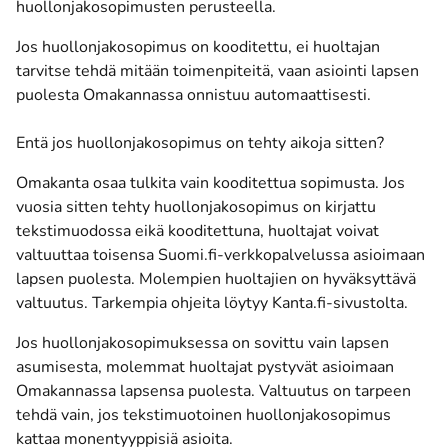
huollonjakosopimusten perusteella.
Jos huollonjakosopimus on kooditettu, ei huoltajan
tarvitse tehdä mitään toimenpiteitä, vaan asiointi lapsen
puolesta Omakannassa onnistuu automaattisesti.
Entä jos huollonjakosopimus on tehty aikoja sitten?
Omakanta osaa tulkita vain kooditettua sopimusta. Jos
vuosia sitten tehty huollonjakosopimus on kirjattu
tekstimuodossa eikä kooditettuna, huoltajat voivat
valtuuttaa toisensa Suomi.fi-verkkopalvelussa asioimaan
lapsen puolesta. Molempien huoltajien on hyväksyttävä
valtuutus. Tarkempia ohjeita löytyy
Kanta.fi-sivustolta
.
Jos huollonjakosopimuksessa on sovittu vain lapsen
asumisesta, molemmat huoltajat pystyvät asioimaan
Omakannassa lapsensa puolesta. Valtuutus on tarpeen
tehdä vain, jos tekstimuotoinen huollonjakosopimus
kattaa monentyyppisiä asioita.