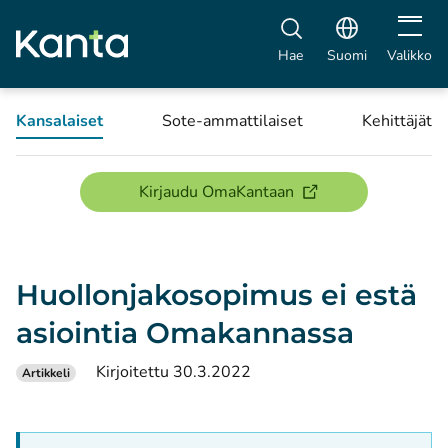
Avaa vali
Hae
Suomi
Valikko
Kansalaiset
Sote-ammattilaiset
Kehittäjät
(avautuu uuteen ikku
Kirjaudu OmaKantaan
Huollonjakosopimus ei estä
asiointia Omakannassa
Kirjoitettu 30.3.2022
Artikkeli