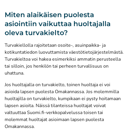
Miten alaikäisen puolesta
asiointiin vaikuttaa huoltajalla
oleva turvakielto?
Turvakiellolla rajoitetaan osoite-, asuinpaikka- ja
kotikuntatiedon luovuttamista väestötietojärjestelmästä.
Turvakieltoa voi hakea esimerkiksi ammatin perusteella
tai silloin, jos henkilön tai perheen turvallisuus on
uhattuna.
Jos huoltajalla on turvakielto, toinen huoltaja ei voi
asioida lapsen puolesta Omakannassa. Jos molemmilla
huoltajilla on turvakielto, kumpikaan ei pysty hoitamaan
lapsen asioita. Näissä tilanteissa huoltajat voivat
valtuuttaa Suomi.fi-verkkopalvelussa toisen tai
molemmat huoltajat asioimaan lapsen puolesta
Omakannassa.