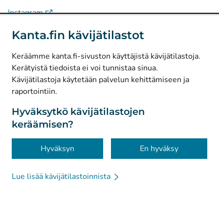
(
Avautuu uuteen välilehteen
)
Instagram
(
Avautuu uuteen välilehteen
)
LinkedIn
Kanta.fin kävijätilastot
(
Avautuu uuteen välilehteen
)
Facebook
Keräämme kanta.fi-sivuston käyttäjistä kävijätilastoja.
Kerätyistä tiedoista ei voi tunnistaa sinua.
© Kanta-Palvelut, Kansaneläkelaitos
Kävijätilastoja käytetään palvelun kehittämiseen ja
raportointiin.
Tietosuoja
Tietoa sivustosta
Hyväksytkö kävijätilastojen
keräämisen?
Saavutettavuus
Evästeet
Hyväksyn
En hyväksy
Lue lisää kävijätilastoinnista