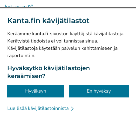
(
Avautuu uuteen välilehteen
)
Instagram
(
Avautuu uuteen välilehteen
)
LinkedIn
Kanta.fin kävijätilastot
(
Avautuu uuteen välilehteen
)
Facebook
Keräämme kanta.fi-sivuston käyttäjistä kävijätilastoja.
Kerätyistä tiedoista ei voi tunnistaa sinua.
© Kanta-Palvelut, Kansaneläkelaitos
Kävijätilastoja käytetään palvelun kehittämiseen ja
raportointiin.
Tietosuoja
Tietoa sivustosta
Hyväksytkö kävijätilastojen
keräämisen?
Saavutettavuus
Evästeet
Hyväksyn
En hyväksy
Lue lisää kävijätilastoinnista