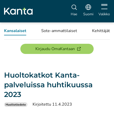
Avaa vali
Hae
Suomi
Valikko
Kansalaiset
Sote-ammattilaiset
Kehittäjät
(avautuu uuteen ikku
Kirjaudu OmaKantaan
Huoltokatkot Kanta-
palveluissa huhtikuussa
2023
Kirjoitettu 11.4.2023
Huoltotiedote