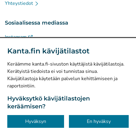
Yhteystiedot
Sosiaalisessa mediassa
(
Avautuu uuteen välilehteen
)
Instagram
(
Avautuu uuteen välilehteen
)
LinkedIn
Kanta.fin kävijätilastot
(
Avautuu uuteen välilehteen
)
Facebook
Keräämme kanta.fi-sivuston käyttäjistä kävijätilastoja.
Kerätyistä tiedoista ei voi tunnistaa sinua.
© Kanta-Palvelut, Kansaneläkelaitos
Kävijätilastoja käytetään palvelun kehittämiseen ja
raportointiin.
Tietosuoja
Tietoa sivustosta
Hyväksytkö kävijätilastojen
keräämisen?
Saavutettavuus
Evästeet
Hyväksyn
En hyväksy