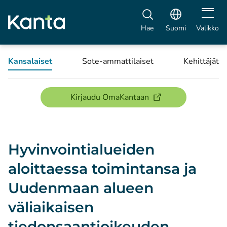
Avaa vali
Hae
Suomi
Valikko
Kansalaiset
Sote-ammattilaiset
Kehittäjät
(avautuu uuteen ikku
Kirjaudu OmaKantaan
Hyvinvointialueiden
aloittaessa toimintansa ja
Uudenmaan alueen
väliaikaisen
tiedonsaantioikeuden