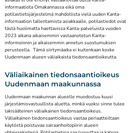
asiakas ei ole ehtinyt vastaanottaa uutta Kanta-
informaatiota Omakannassa eikä oma
potilastietojärjestelmä mahdollista vielä uuden Kanta-
informaation tallentamista asiakkaalle, potilastiedot ovat
tästä huolimatta haettavissa Kanta-palveluista vuoden
2023 aikana aikaisemmin vastaanotetun Kanta-
informoinnin ja aikaisemmin annetun suostumuksen
perusteella. Tämä siirtymäaika ei kuitenkaan koske
Uudenmaan alueen väliaikaista tiedonsaantioikeutta.
Väliaikainen tiedonsaantioikeus
Uudenmaan maakunnassa
Uudenmaan maakunnan alueelle muodostuu kuusi
järjestämisvastuullista aluetta, minkä vuoksi sinne tulee
lakisääteinen väliaikainen tiedonsaantioikeus.
Väliaikainen tiedonsaantioikeus vastaa periaatteiltaan
käytöstä poistuvaa sairaanhoitopiirin alueen
yhteisrekisteriä. Potilastietoja saa luovuttaa ja katsoa