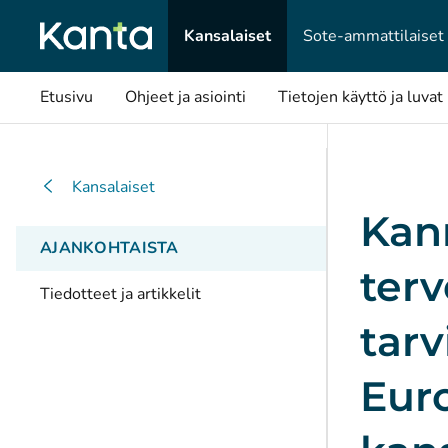
Kansalaiset
Sote-ammattilaiset
Etusivu
Ohjeet ja asiointi
Tietojen käyttö ja luvat
Kansalaiset
Kan
AJANKOHTAISTA
terv
Tiedotteet ja artikkelit
tarv
Eur