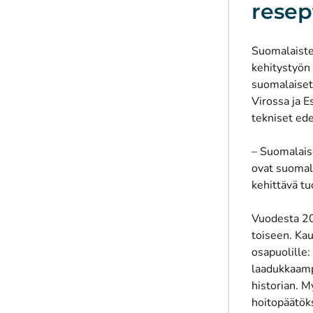
resep
Suomalaiste
kehitystyön
suomalaiset
Virossa ja E
tekniset ede
– Suomalaise
ovat suomal
kehittävä t
Vuodesta 20
toiseen
. Ka
osapuolille
laadukkaampi
historian. M
hoitopäätök