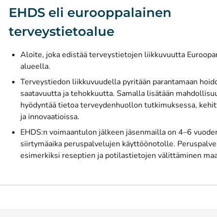
EHDS eli eurooppalainen
terveystietoalue
Aloite, joka edistää terveystietojen liikkuvuutta Euroopa
alueella.
Terveystiedon liikkuvuudella pyritään parantamaan hoido
saatavuutta ja tehokkuutta. Samalla lisätään mahdollisu
hyödyntää tietoa terveydenhuollon tutkimuksessa, kehi
ja innovaatioissa.
EHDS:n voimaantulon jälkeen jäsenmailla on 4–6 vuode
siirtymäaika peruspalvelujen käyttöönotolle. Peruspalve
esimerkiksi reseptien ja potilastietojen välittäminen ma