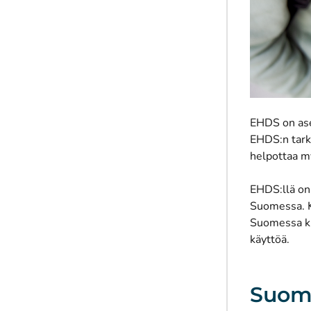
EHDS on aset
EHDS:n tarko
helpottaa m
EHDS:llä on 
Suomessa. Ka
Suomessa kui
käyttöä.
Suoma