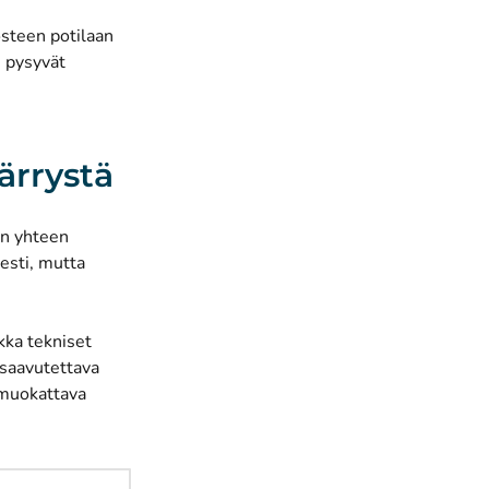
osteen potilaan
, pysyvät
ärrystä
en yhteen
esti, mutta
ikka tekniset
 saavutettava
 muokattava