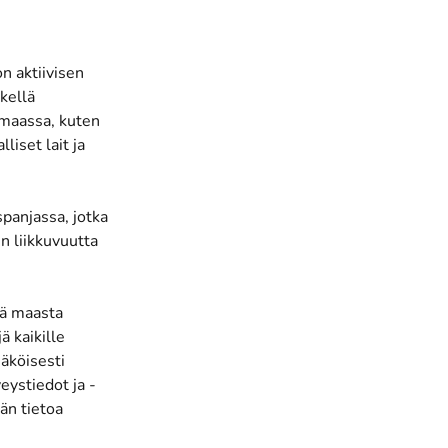
n aktiivisen
kellä
 maassa, kuten
liset lait ja
spanjassa, jotka
n liikkuvuutta
ää maasta
ä kaikille
äköisesti
eystiedot ja -
än tietoa