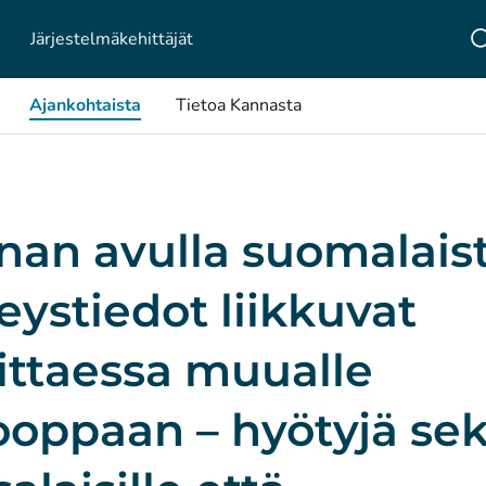
Järjestelmä­kehittäjät
Ajankohtaista
Tietoa Kannasta
nan avulla suomalais
eystiedot liikkuvat
ittaessa muualle
ooppaan – hyötyjä se