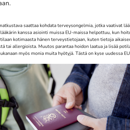
aan.
atkustava saattaa kohdata terveysongelmia, jotka vaativat lääk
 lääkärin kanssa asiointi muissa EU-maissa helpottuu, kun hoi
tilaan kotimaasta hänen terveystietojaan, kuten tietoja aikai
tä tai allergioista. Muutos parantaa hoidon laatua ja lisää potil
ukanaan myös monia muita hyötyjä. Tästä on kyse uudessa EU