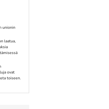
n unionin
n laatua,
uksia
ttämisessä
n
luja ovat
asta toiseen.