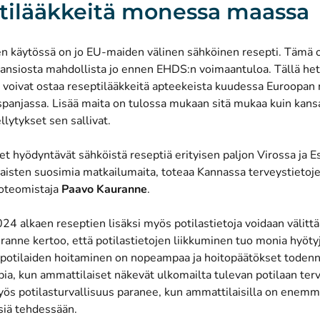
tilääkkeitä monessa maassa
n käytössä on jo
EU-maiden välinen sähköinen resepti
. Tämä o
 ansiosta mahdollista jo ennen EHDS:n voimaantuloa. Tällä het
 voivat ostaa reseptilääkkeitä apteekeista kuudessa Euroopan
spanjassa. Lisää maita on tulossa mukaan sitä mukaa kuin kansal
llytykset sen sallivat.
t hyödyntävät sähköistä reseptiä erityisen paljon Virossa ja E
aisten suosimia matkailumaita, toteaa Kannassa terveystietoje
uoteomistaja
Paavo Kauranne
.
24 alkaen reseptien lisäksi myös
potilastietoja voidaan välitt
uranne kertoo, että potilastietojen liikkuminen tuo monia hyötyj
: potilaiden hoitaminen on nopeampaa ja hoitopäätökset todenn
a, kun ammattilaiset näkevät ulkomailta tulevan potilaan terv
yös potilasturvallisuus paranee, kun ammattilaisilla on enemm
siä tehdessään.