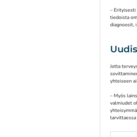
– Erityisest
tiedoista om
diagnoosit, 
Uudis
Jotta tervey
sovittaminen
yhteiseen ai
– Myös lains
valmiudet o
yhteisymmärr
tarvittaessa