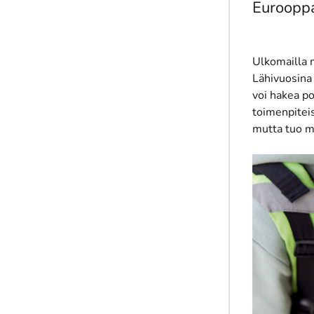
Euroopp
Ulkomailla m
Lähivuosina
voi hakea po
toimenpiteis
mutta tuo m