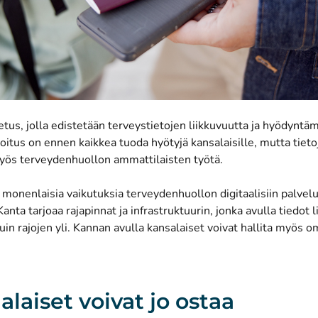
us, jolla edistetään terveystietojen liikkuvuutta ja hyödyntäm
itus on ennen kaikkea tuoda hyötyjä kansalaisille, mutta tieto
yös terveydenhuollon ammattilaisten työtä.
monenlaisia vaikutuksia terveydenhuollon digitaalisiin palvel
nta tarjoaa rajapinnat ja infrastruktuurin, jonka avulla tiedot li
n rajojen yli. Kannan avulla kansalaiset voivat hallita myös o
laiset voivat jo ostaa