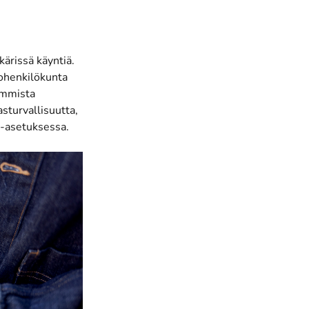
ärissä käyntiä.
tohenkilökunta
semmista
asturvallisuutta,
-asetuksessa.