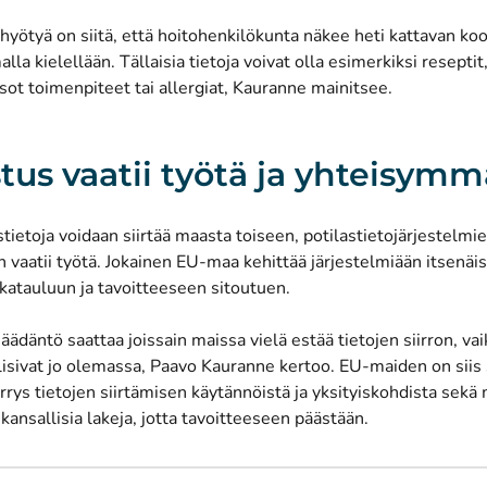
i hyötyä on siitä, että hoitohenkilökunta näkee heti kattavan ko
alla kielellään. Tällaisia tietoja voivat olla esimerkiksi reseptit
isot toimenpiteet tai allergiat, Kauranne mainitsee.
tus vaatii työtä ja yhteisymm
stietoja voidaan siirtää maasta toiseen, potilastietojärjestelmi
 vaatii työtä. Jokainen EU-maa kehittää järjestelmiään itsenäis
katauluun ja tavoitteeseen sitoutuen.
äädäntö saattaa joissain maissa vielä estää tietojen siirron, va
lisivat jo olemassa, Paavo Kauranne kertoo. EU-maiden on siis
ys tietojen siirtämisen käytännöistä ja yksityiskohdista sekä
 kansallisia lakeja, jotta tavoitteeseen päästään.