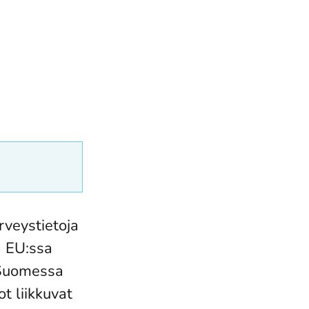
rveystietoja
a EU:ssa
. Suomessa
t liikkuvat