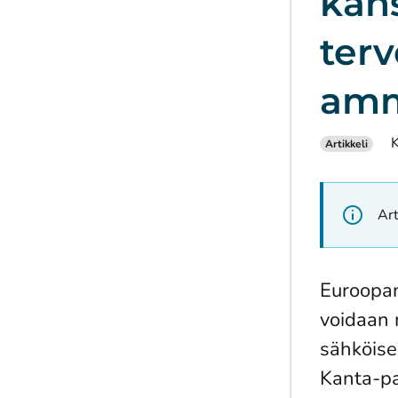
kans
ter
amma
K
Artikkeli
Art
Euroopan
voidaan 
sähköise
Kanta-pal