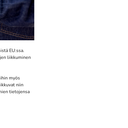
istä EU:ssa.
jen liikkuminen
uihin myös
ikkuvat niin
mien tietojensa