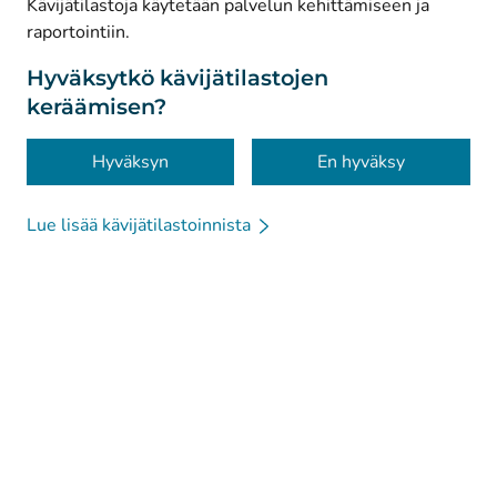
© Kanta-Palvelut, Kansaneläkelaitos
Kävijätilastoja käytetään palvelun kehittämiseen ja
raportointiin.
Tietosuoja
Tietoa sivustosta
Hyväksytkö kävijätilastojen
keräämisen?
Saavutettavuus
Evästeet
Hyväksyn
En hyväksy
Lue lisää kävijätilastoinnista