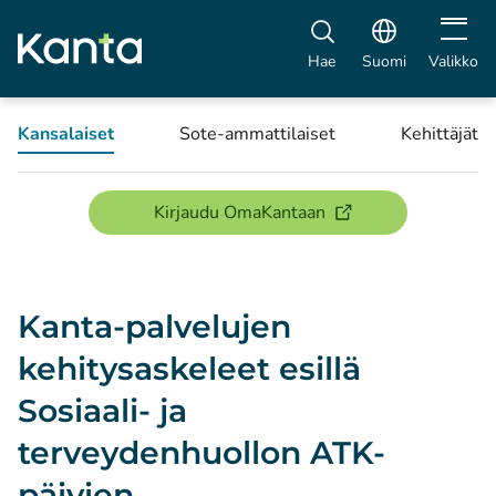
Avaa vali
Hae
Suomi
Valikko
Kansalaiset
Sote-ammattilaiset
Kehittäjät
(avautuu uuteen ikku
Kirjaudu OmaKantaan
Kanta-palvelujen
kehitysaskeleet esillä
Sosiaali- ja
terveydenhuollon ATK-
päivien