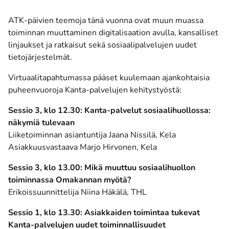
ATK-päivien teemoja tänä vuonna ovat muun muassa
toiminnan muuttaminen digitalisaation avulla, kansalliset
linjaukset ja ratkaisut sekä sosiaalipalvelujen uudet
tietojärjestelmät.
Virtuaalitapahtumassa pääset kuulemaan ajankohtaisia
puheenvuoroja Kanta-palvelujen kehitystyöstä:
Sessio 3, klo 12.30: Kanta-palvelut sosiaalihuollossa:
näkymiä tulevaan
Liiketoiminnan asiantuntija Jaana Nissilä, Kela
Asiakkuusvastaava Marjo Hirvonen, Kela
Sessio 3, klo 13.00: Mikä muuttuu sosiaalihuollon
toiminnassa Omakannan myötä?
Erikoissuunnittelija Niina Häkälä, THL
Sessio 1, klo 13.30: Asiakkaiden toimintaa tukevat
Kanta-palvelujen uudet toiminnallisuudet