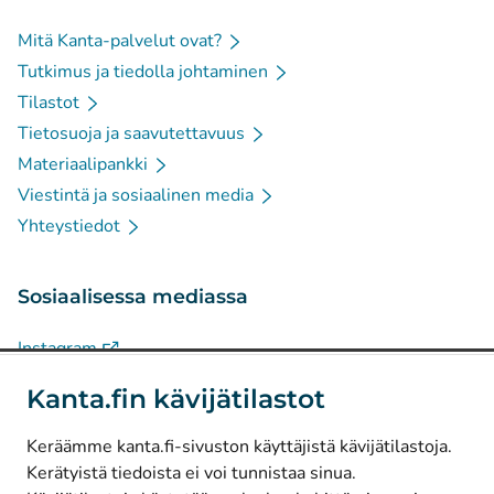
Mitä Kanta-palvelut ovat?
Tutkimus ja tiedolla johtaminen
Tilastot
Tietosuoja ja saavutettavuus
Materiaalipankki
Viestintä ja sosiaalinen media
Yhteystiedot
Sosiaalisessa mediassa
(
Avautuu uuteen välilehteen
)
Instagram
(
Avautuu uuteen välilehteen
)
LinkedIn
Kanta.fin kävijätilastot
(
Avautuu uuteen välilehteen
)
Facebook
Keräämme kanta.fi-sivuston käyttäjistä kävijätilastoja.
Kerätyistä tiedoista ei voi tunnistaa sinua.