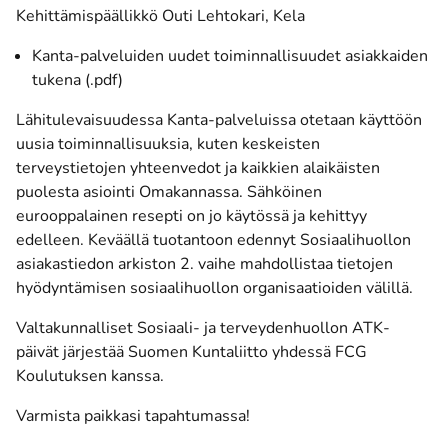
Kehittämispäällikkö Outi Lehtokari, Kela
Kanta-palveluiden uudet toiminnallisuudet asiakkaiden
tukena (.pdf)
Lähitulevaisuudessa Kanta-palveluissa otetaan käyttöön
uusia toiminnallisuuksia, kuten keskeisten
terveystietojen yhteenvedot ja kaikkien alaikäisten
puolesta asiointi Omakannassa. Sähköinen
eurooppalainen resepti on jo käytössä ja kehittyy
edelleen. Keväällä tuotantoon edennyt Sosiaalihuollon
asiakastiedon arkiston 2. vaihe mahdollistaa tietojen
hyödyntämisen sosiaalihuollon organisaatioiden välillä.
Valtakunnalliset Sosiaali- ja terveydenhuollon ATK-
päivät järjestää Suomen Kuntaliitto yhdessä FCG
Koulutuksen kanssa.
Varmista paikkasi tapahtumassa!