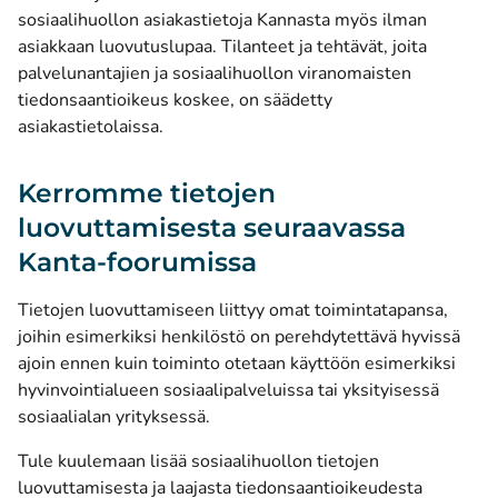
sosiaalihuollon asiakastietoja Kannasta myös ilman
asiakkaan luovutuslupaa. Tilanteet ja tehtävät, joita
palvelunantajien ja sosiaalihuollon viranomaisten
tiedonsaantioikeus koskee, on säädetty
asiakastietolaissa.
Kerromme tietojen
luovuttamisesta seuraavassa
Kanta-foorumissa
Tietojen luovuttamiseen liittyy omat toimintatapansa,
joihin esimerkiksi henkilöstö on perehdytettävä hyvissä
ajoin ennen kuin toiminto otetaan käyttöön esimerkiksi
hyvinvointialueen sosiaalipalveluissa tai yksityisessä
sosiaalialan yrityksessä.
Tule kuulemaan lisää sosiaalihuollon tietojen
luovuttamisesta ja laajasta tiedonsaantioikeudesta