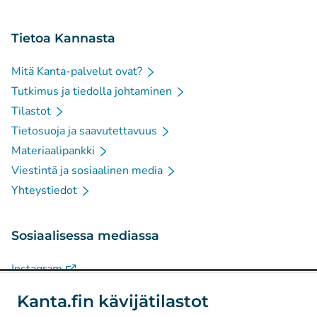
Tietoa Kannasta
Mitä Kanta-palvelut ovat?
Tutkimus ja tiedolla johtaminen
Tilastot
Tietosuoja ja saavutettavuus
Materiaalipankki
Viestintä ja sosiaalinen media
Yhteystiedot
Sosiaalisessa mediassa
(
Avautuu uuteen välilehteen
)
Instagram
(
Avautuu uuteen välilehteen
)
LinkedIn
Kanta.fin kävijätilastot
(
Avautuu uuteen välilehteen
)
Facebook