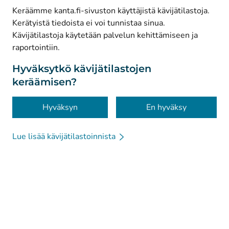
Keräämme kanta.fi-sivuston käyttäjistä kävijätilastoja.
Kerätyistä tiedoista ei voi tunnistaa sinua.
© Kanta-Palvelut, Kansaneläkelaitos
Kävijätilastoja käytetään palvelun kehittämiseen ja
raportointiin.
Tietosuoja
Tietoa sivustosta
Hyväksytkö kävijätilastojen
keräämisen?
Saavutettavuus
Evästeet
Hyväksyn
En hyväksy
Lue lisää kävijätilastoinnista