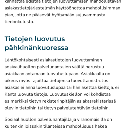
kannattaa edistää tietojen luovuttamisen mahdollistavan
asiakastietojärjestelmän käyttöönottoa mahdollisimman
pian, jotta ne pääsevät hyötymään sujuvammasta
tiedonkulusta.
Tietojen luovutus
pähkinänkuoressa
Lähtökohtaisesti asiakastietojen luovuttaminen
sosiaalihuollon palvelunantajien välillä perustuu
asiakkaan antamaan luovutuslupaan. Asiakkaalla on
oikeus myös rajoittaa tietojensa luovuttamista. Jos
asiakas ei anna luovutuslupaa tai hän asettaa kieltoja, ei
Kanta luovuta tietoja. Luovutuskiellon voi kohdistaa
esimerkiksi tietyn rekisterinpitäjän asiakasrekisterissä
oleviin tietoihin tai tietyn palvelutehtävän tietoihin.
Sosiaalihuollon palvelunantajilla ja viranomaisilla on
kuitenkin joissakin tilanteissa mahdollisuus hakea