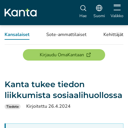
Avaa vali
Hae
Suomi
Valikko
Kansalaiset
Sote-ammattilaiset
Kehittäjät
(avautuu uuteen ikku
Kirjaudu OmaKantaan
Kanta tukee tiedon
liikkumista sosiaalihuollossa
Kirjoitettu 26.4.2024
Tiedote