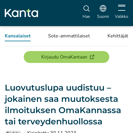
Avaa vali
Hae
Suomi
Valikko
Kansalaiset
Sote-ammattilaiset
Kehittäjät
(avautuu uuteen ikku
Kirjaudu OmaKantaan
Luovutuslupa uudistuu –
jokainen saa muutoksesta
ilmoituksen OmaKannassa
tai terveydenhuollossa