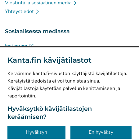
Viestintä ja sosiaalinen media
Yhteystiedot
Sosiaalisessa mediassa
(
Avautuu uuteen välilehteen
)
Instagram
(
Avautuu uuteen välilehteen
)
LinkedIn
Kanta.fin kävijätilastot
(
Avautuu uuteen välilehteen
)
Facebook
Keräämme kanta.fi-sivuston käyttäjistä kävijätilastoja.
Kerätyistä tiedoista ei voi tunnistaa sinua.
© Kanta-Palvelut, Kansaneläkelaitos
Kävijätilastoja käytetään palvelun kehittämiseen ja
raportointiin.
Tietosuoja
Tietoa sivustosta
Hyväksytkö kävijätilastojen
keräämisen?
Saavutettavuus
Evästeet
Hyväksyn
En hyväksy