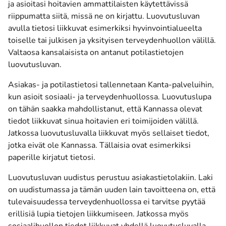
ja asioitasi hoitavien ammattilaisten käytettävissä
riippumatta siitä, missä ne on kirjattu. Luovutusluvan
avulla tietosi liikkuvat esimerkiksi hyvinvointialueelta
toiselle tai julkisen ja yksityisen terveydenhuollon välillä.
Valtaosa kansalaisista on antanut potilastietojen
luovutusluvan.
Asiakas- ja potilastietosi tallennetaan Kanta-palveluihin,
kun asioit sosiaali- ja terveydenhuollossa. Luovutuslupa
on tähän saakka mahdollistanut, että Kannassa olevat
tiedot liikkuvat sinua hoitavien eri toimijoiden välillä.
Jatkossa luovutusluvalla liikkuvat myös sellaiset tiedot,
jotka eivät ole Kannassa. Tällaisia ovat esimerkiksi
paperille kirjatut tietosi.
Luovutusluvan uudistus perustuu asiakastietolakiin. Laki
on uudistumassa ja tämän uuden lain tavoitteena on, että
tulevaisuudessa terveydenhuollossa ei tarvitse pyytää
erillisiä lupia tietojen liikkumiseen. Jatkossa myös