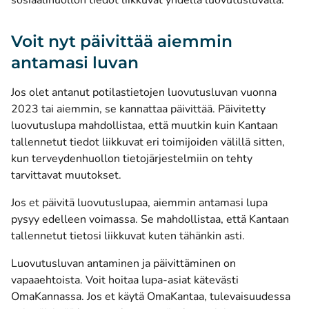
sosiaalihuollon tiedot liikkuvat yhdellä luovutusluvalla.
Voit nyt päivittää aiemmin
antamasi luvan
Jos olet antanut potilastietojen luovutusluvan vuonna
2023 tai aiemmin, se kannattaa päivittää. Päivitetty
luovutuslupa mahdollistaa, että muutkin kuin Kantaan
tallennetut tiedot liikkuvat eri toimijoiden välillä sitten,
kun terveydenhuollon tietojärjestelmiin on tehty
tarvittavat muutokset.
Jos et päivitä luovutuslupaa, aiemmin antamasi lupa
pysyy edelleen voimassa. Se mahdollistaa, että Kantaan
tallennetut tietosi liikkuvat kuten tähänkin asti.
Luovutusluvan antaminen ja päivittäminen on
vapaaehtoista. Voit hoitaa lupa-asiat kätevästi
OmaKannassa. Jos et käytä OmaKantaa, tulevaisuudessa