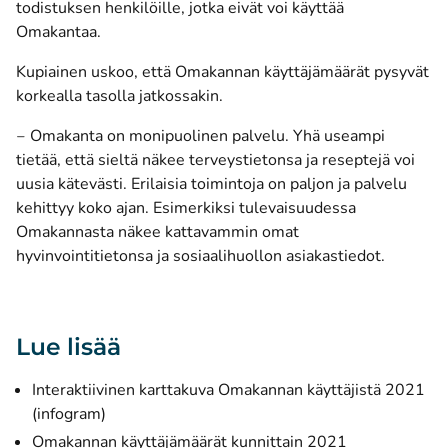
todistuksen henkilöille, jotka eivät voi käyttää
Omakantaa.
Kupiainen uskoo, että Omakannan käyttäjämäärät pysyvät
korkealla tasolla jatkossakin.
‒ Omakanta on monipuolinen palvelu. Yhä useampi
tietää, että sieltä näkee terveystietonsa ja reseptejä voi
uusia kätevästi. Erilaisia toimintoja on paljon ja palvelu
kehittyy koko ajan. Esimerkiksi tulevaisuudessa
Omakannasta näkee kattavammin omat
hyvinvointitietonsa ja sosiaalihuollon asiakastiedot.
Lue lisää
Interaktiivinen karttakuva Omakannan käyttäjistä 2021
(avautuu uuteen ikkunaan)
(infogram)
Omakannan käyttäjämäärät kunnittain 2021