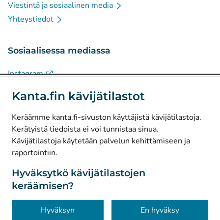
Viestintä ja sosiaalinen media
Yhteystiedot
Sosiaalisessa mediassa
(
Avautuu uuteen välilehteen
)
Instagram
(
Avautuu uuteen välilehteen
)
LinkedIn
Kanta.fin kävijätilastot
(
Avautuu uuteen välilehteen
)
Facebook
Keräämme kanta.fi-sivuston käyttäjistä kävijätilastoja.
Kerätyistä tiedoista ei voi tunnistaa sinua.
© Kanta-Palvelut, Kansaneläkelaitos
Kävijätilastoja käytetään palvelun kehittämiseen ja
raportointiin.
Tietosuoja
Tietoa sivustosta
Hyväksytkö kävijätilastojen
keräämisen?
Saavutettavuus
Evästeet
Hyväksyn
En hyväksy