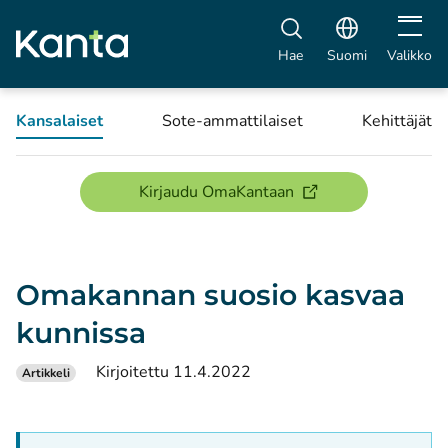
Avaa vali
Hae
Suomi
Valikko
Kansalaiset
Sote-ammattilaiset
Kehittäjät
(avautuu uuteen ikku
Kirjaudu OmaKantaan
Omakannan suosio kasvaa
kunnissa
Kirjoitettu 11.4.2022
Artikkeli