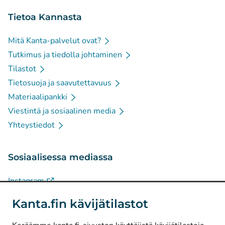
Tietoa Kannasta
Mitä Kanta-palvelut ovat?
Tutkimus ja tiedolla johtaminen
Tilastot
Tietosuoja ja saavutettavuus
Materiaalipankki
Viestintä ja sosiaalinen media
Yhteystiedot
Sosiaalisessa mediassa
(
Avautuu uuteen välilehteen
)
Instagram
(
Avautuu uuteen välilehteen
)
LinkedIn
Kanta.fin kävijätilastot
(
Avautuu uuteen välilehteen
)
Facebook