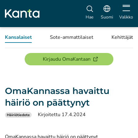
Avaa vali
Hae
Suomi
Valikko
Kansalaiset
Sote-ammattilaiset
Kehittäjät
(avautuu uuteen ikku
Kirjaudu OmaKantaan
OmaKannassa havaittu
häiriö on päättynyt
Kirjoitettu 17.4.2024
Häiriötiedote
OmaKannassa havaittu häiriö on päättynyt