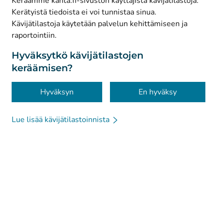
Keräämme kanta.fi-sivuston käyttäjistä kävijätilastoja.
Kerätyistä tiedoista ei voi tunnistaa sinua.
© Kanta-Palvelut, Kansaneläkelaitos
Kävijätilastoja käytetään palvelun kehittämiseen ja
raportointiin.
Tietosuoja
Tietoa sivustosta
Hyväksytkö kävijätilastojen
keräämisen?
Saavutettavuus
Evästeet
Hyväksyn
En hyväksy
Lue lisää kävijätilastoinnista