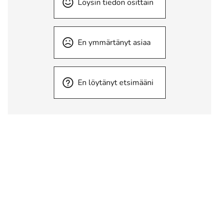
Löysin tiedon osittain
En ymmärtänyt asiaa
En löytänyt etsimääni