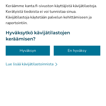
Keräämme kanta.fi-sivuston käyttäjistä kävijätilastoja.
Kerätyistä tiedoista ei voi tunnistaa sinua.
© Kanta-Palvelut, Kansaneläkelaitos
Kävijätilastoja käytetään palvelun kehittämiseen ja
raportointiin.
Tietosuoja
Tietoa sivustosta
Hyväksytkö kävijätilastojen
keräämisen?
Saavutettavuus
Evästeet
Hyväksyn
En hyväksy
Lue lisää kävijätilastoinnista