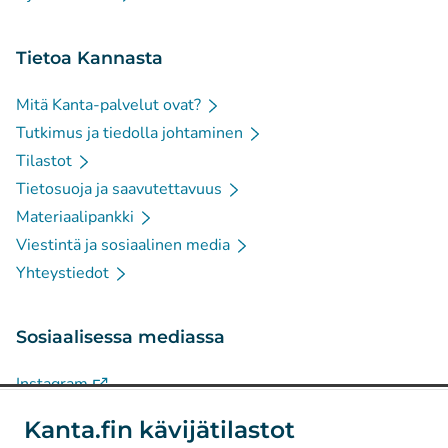
Tietoa Kannasta
Mitä Kanta-palvelut ovat?
Tutkimus ja tiedolla johtaminen
Tilastot
Tietosuoja ja saavutettavuus
Materiaalipankki
Viestintä ja sosiaalinen media
Yhteystiedot
Sosiaalisessa mediassa
(
Avautuu uuteen välilehteen
)
Instagram
(
Avautuu uuteen välilehteen
)
LinkedIn
Kanta.fin kävijätilastot
(
Avautuu uuteen välilehteen
)
Facebook