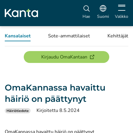
Avaa vali
Hae
Suomi
Valikko
Kansalaiset
Sote-ammattilaiset
Kehittäjät
(avautuu uuteen ikku
Kirjaudu OmaKantaan
OmaKannassa havaittu
häiriö on päättynyt
Kirjoitettu 8.5.2024
Häiriötiedote
OmaKannassa havaittu häiriö on päättynyt