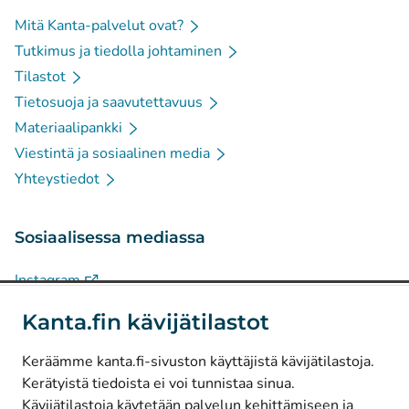
Mitä Kanta-palvelut ovat?
Tutkimus ja tiedolla johtaminen
Tilastot
Tietosuoja ja saavutettavuus
Materiaalipankki
Viestintä ja sosiaalinen media
Yhteystiedot
Sosiaalisessa mediassa
(
Avautuu uuteen välilehteen
)
Instagram
(
Avautuu uuteen välilehteen
)
LinkedIn
Kanta.fin kävijätilastot
(
Avautuu uuteen välilehteen
)
Facebook
Keräämme kanta.fi-sivuston käyttäjistä kävijätilastoja.
Kerätyistä tiedoista ei voi tunnistaa sinua.
© Kanta-Palvelut, Kansaneläkelaitos
Kävijätilastoja käytetään palvelun kehittämiseen ja