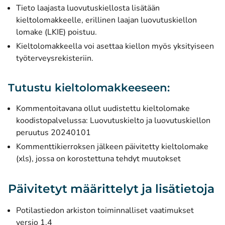
Tieto laajasta luovutuskiellosta lisätään
kieltolomakkeelle, erillinen laajan luovutuskiellon
lomake (LKIE) poistuu.
Kieltolomakkeella voi asettaa kiellon myös yksityiseen
työterveysrekisteriin.
Tutustu kieltolomakkeeseen:
Kommentoitavana ollut uudistettu kieltolomake
koodistopalvelussa:
Luovutuskielto ja luovutuskiellon
peruutus 20240101
Kommenttikierroksen jälkeen päivitetty
kieltolomake
(xls)
, jossa on korostettuna tehdyt muutokset
Päivitetyt määrittelyt ja lisätietoja
Potilastiedon arkiston toiminnalliset vaatimukset
versio 1.4