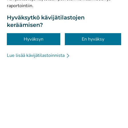
raportointiin.
Tietosuoja
Tietoa sivustosta
Hyväksytkö kävijätilastojen
keräämisen?
Saavutettavuus
Evästeet
Hyväksyn
En hyväksy
Lue lisää kävijätilastoinnista