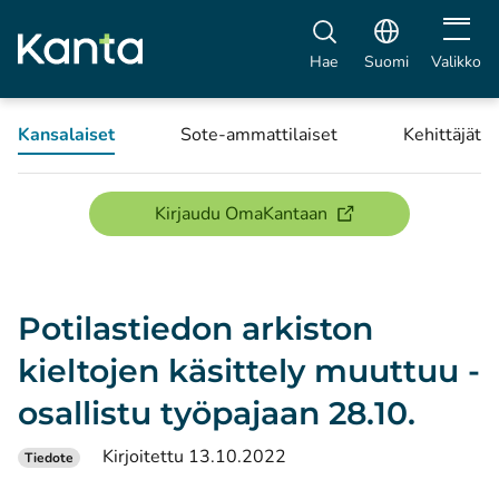
Avaa vali
Hae
Suomi
Valikko
Kansalaiset
Sote-ammattilaiset
Kehittäjät
(avautuu uuteen ikku
Kirjaudu OmaKantaan
Potilastiedon arkiston
kieltojen käsittely muuttuu -
osallistu työpajaan 28.10.
Kirjoitettu 13.10.2022
Tiedote