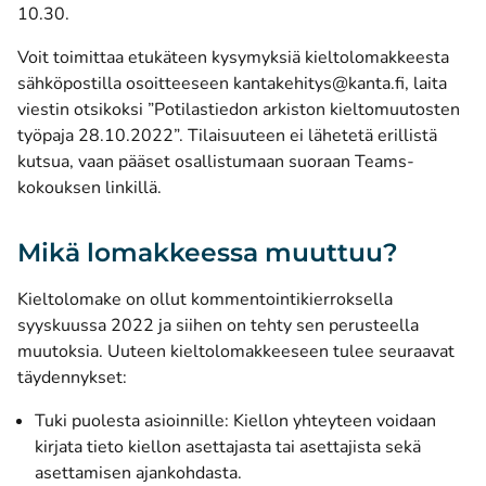
10.30.
Voit toimittaa etukäteen kysymyksiä kieltolomakkeesta
sähköpostilla osoitteeseen kantakehitys@kanta.fi, laita
viestin otsikoksi ”Potilastiedon arkiston kieltomuutosten
työpaja 28.10.2022”. Tilaisuuteen ei lähetetä erillistä
kutsua, vaan pääset osallistumaan suoraan
Teams-
(avautuu uuteen ikkunaan)
kokouksen linkillä
.
Mikä lomakkeessa muuttuu?
Kieltolomake on ollut kommentointikierroksella
syyskuussa 2022 ja siihen on tehty sen perusteella
muutoksia. Uuteen kieltolomakkeeseen tulee seuraavat
täydennykset:
Tuki puolesta asioinnille: Kiellon yhteyteen voidaan
kirjata tieto kiellon asettajasta tai asettajista sekä
asettamisen ajankohdasta.