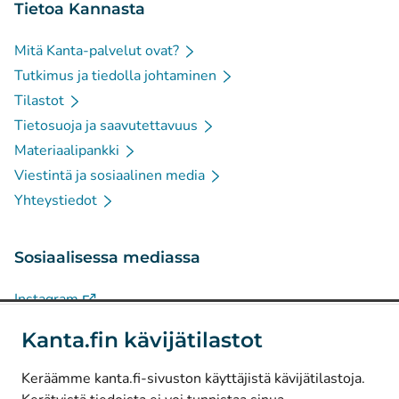
Tietoa Kannasta
Mitä Kanta-palvelut ovat?
Tutkimus ja tiedolla johtaminen
Tilastot
Tietosuoja ja saavutettavuus
Materiaalipankki
Viestintä ja sosiaalinen media
Yhteystiedot
Sosiaalisessa mediassa
(
Avautuu uuteen välilehteen
)
Instagram
(
Avautuu uuteen välilehteen
)
LinkedIn
Kanta.fin kävijätilastot
(
Avautuu uuteen välilehteen
)
Facebook
Keräämme kanta.fi-sivuston käyttäjistä kävijätilastoja.