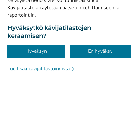
Kerätyistä tiedoista ei voi tunnistaa sinua.
© Kanta-Palvelut, Kansaneläkelaitos
Kävijätilastoja käytetään palvelun kehittämiseen ja
raportointiin.
Tietosuoja
Tietoa sivustosta
Hyväksytkö kävijätilastojen
keräämisen?
Saavutettavuus
Evästeet
Hyväksyn
En hyväksy
Lue lisää kävijätilastoinnista