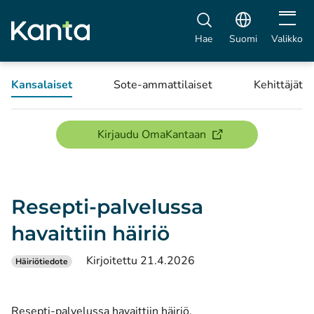
Avaa vali
Hae
Suomi
Valikko
Kansalaiset
Sote-ammattilaiset
Kehittäjät
(avautuu uuteen ikku
Kirjaudu OmaKantaan
Resepti-palvelussa
havaittiin häiriö
Kirjoitettu 21.4.2026
Häiriötiedote
Resepti-palvelussa havaittiin häiriö.