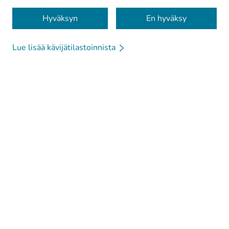
Evästeet
Hyväksyn
En hyväksy
Lue lisää kävijätilastoinnista