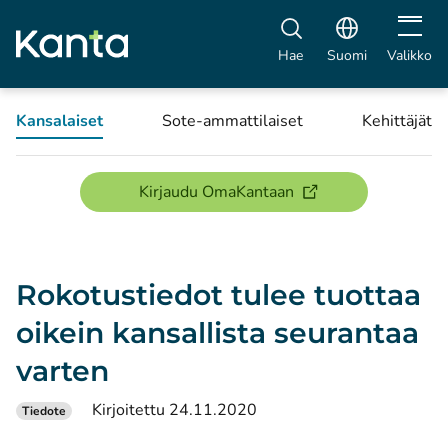
Avaa vali
Hae
Suomi
Valikko
Kansalaiset
Sote-ammattilaiset
Kehittäjät
(avautuu uuteen ikku
Kirjaudu OmaKantaan
Rokotustiedot tulee tuottaa
oikein kansallista seurantaa
varten
Kirjoitettu 24.11.2020
Tiedote