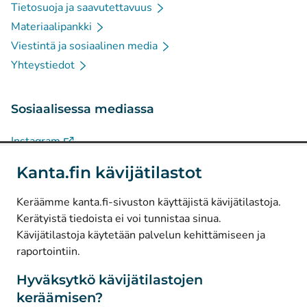
Tietosuoja ja saavutettavuus
Materiaalipankki
Viestintä ja sosiaalinen media
Yhteystiedot
Sosiaalisessa mediassa
(
Avautuu uuteen välilehteen
)
Instagram
(
Avautuu uuteen välilehteen
)
LinkedIn
Kanta.fin kävijätilastot
(
Avautuu uuteen välilehteen
)
Facebook
Keräämme kanta.fi-sivuston käyttäjistä kävijätilastoja.
Kerätyistä tiedoista ei voi tunnistaa sinua.
© Kanta-Palvelut, Kansaneläkelaitos
Kävijätilastoja käytetään palvelun kehittämiseen ja
raportointiin.
Tietosuoja
Tietoa sivustosta
Hyväksytkö kävijätilastojen
keräämisen?
Saavutettavuus