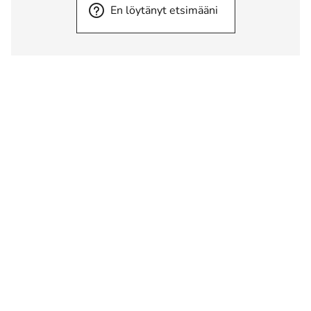
En löytänyt etsimääni