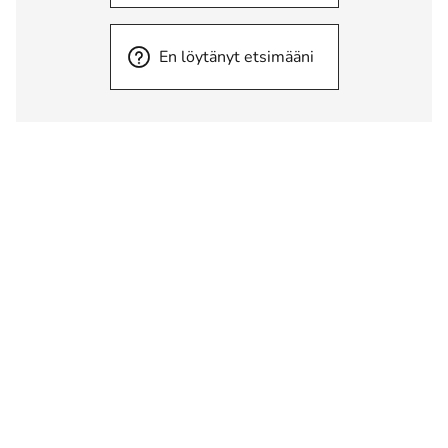
En löytänyt etsimääni