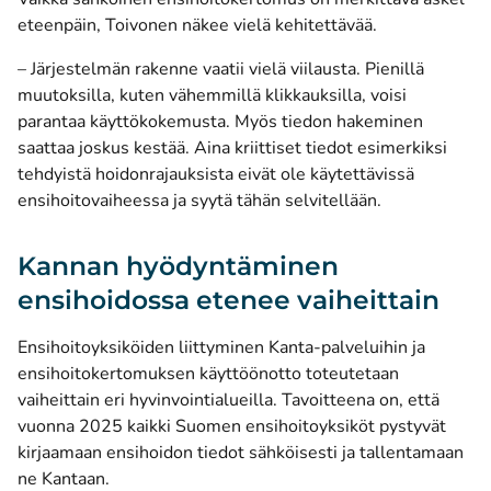
eteenpäin, Toivonen näkee vielä kehitettävää.
– Järjestelmän rakenne vaatii vielä viilausta. Pienillä
muutoksilla, kuten vähemmillä klikkauksilla, voisi
parantaa käyttökokemusta. Myös tiedon hakeminen
saattaa joskus kestää. Aina kriittiset tiedot esimerkiksi
tehdyistä hoidonrajauksista eivät ole käytettävissä
ensihoitovaiheessa ja syytä tähän selvitellään.
Kannan hyödyntäminen
ensihoidossa etenee vaiheittain
Ensihoitoyksiköiden liittyminen Kanta-palveluihin ja
ensihoitokertomuksen käyttöönotto toteutetaan
vaiheittain eri hyvinvointialueilla. Tavoitteena on, että
vuonna 2025 kaikki Suomen ensihoitoyksiköt pystyvät
kirjaamaan ensihoidon tiedot sähköisesti ja tallentamaan
ne Kantaan.