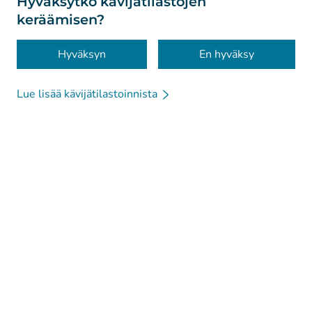
Hyväksytkö kävijätilastojen
keräämisen?
Saavutettavuus
Evästeet
Hyväksyn
En hyväksy
Lue lisää kävijätilastoinnista