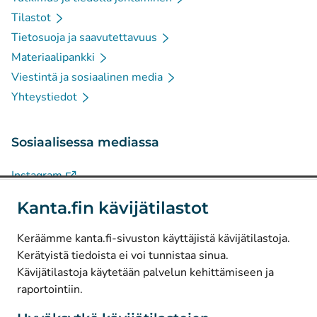
Tilastot
Tietosuoja ja saavutettavuus
Materiaalipankki
Viestintä ja sosiaalinen media
Yhteystiedot
Sosiaalisessa mediassa
(
Avautuu uuteen välilehteen
)
Instagram
(
Avautuu uuteen välilehteen
)
LinkedIn
Kanta.fin kävijätilastot
(
Avautuu uuteen välilehteen
)
Facebook
Keräämme kanta.fi-sivuston käyttäjistä kävijätilastoja.
Kerätyistä tiedoista ei voi tunnistaa sinua.
© Kanta-Palvelut, Kansaneläkelaitos
Kävijätilastoja käytetään palvelun kehittämiseen ja
raportointiin.
Tietosuoja
Tietoa sivustosta