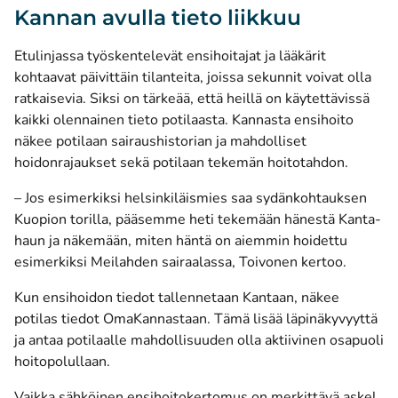
Kannan avulla tieto liikkuu
Etulinjassa työskentelevät ensihoitajat ja lääkärit
kohtaavat päivittäin tilanteita, joissa sekunnit voivat olla
ratkaisevia. Siksi on tärkeää, että heillä on käytettävissä
kaikki olennainen tieto potilaasta. Kannasta ensihoito
näkee potilaan sairaushistorian ja mahdolliset
hoidonrajaukset sekä potilaan tekemän hoitotahdon.
– Jos esimerkiksi helsinkiläismies saa sydänkohtauksen
Kuopion torilla, pääsemme heti tekemään hänestä Kanta-
haun ja näkemään, miten häntä on aiemmin hoidettu
esimerkiksi Meilahden sairaalassa, Toivonen kertoo.
Kun ensihoidon tiedot tallennetaan Kantaan, näkee
potilas tiedot OmaKannastaan. Tämä lisää läpinäkyvyyttä
ja antaa potilaalle mahdollisuuden olla aktiivinen osapuoli
hoitopolullaan.
Vaikka sähköinen ensihoitokertomus on merkittävä askel