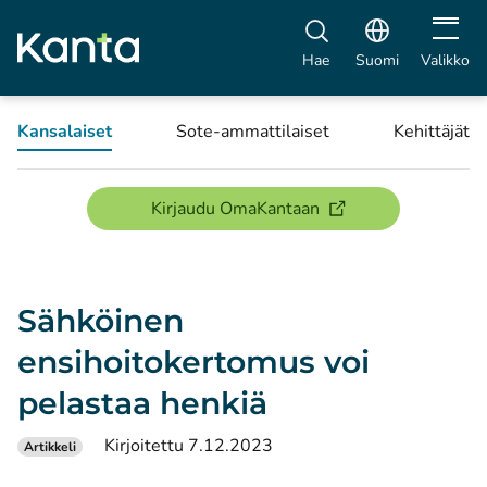
Avaa vali
Hae
Suomi
Valikko
Kansalaiset
Sote-ammattilaiset
Kehittäjät
(avautuu uuteen ikku
Kirjaudu OmaKantaan
Sähköinen
ensihoitokertomus voi
pelastaa henkiä
Kirjoitettu 7.12.2023
Artikkeli