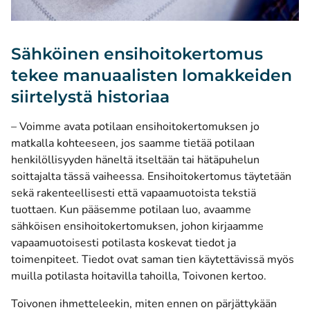
Sähköinen ensihoitokertomus
tekee manuaalisten lomakkeiden
siirtelystä historiaa
– Voimme avata potilaan ensihoitokertomuksen jo
matkalla kohteeseen, jos saamme tietää potilaan
henkilöllisyyden häneltä itseltään tai hätäpuhelun
soittajalta tässä vaiheessa. Ensihoitokertomus täytetään
sekä rakenteellisesti että vapaamuotoista tekstiä
tuottaen. Kun pääsemme potilaan luo, avaamme
sähköisen ensihoitokertomuksen, johon kirjaamme
vapaamuotoisesti potilasta koskevat tiedot ja
toimenpiteet. Tiedot ovat saman tien käytettävissä myös
muilla potilasta hoitavilla tahoilla, Toivonen kertoo.
Toivonen ihmetteleekin, miten ennen on pärjättykään