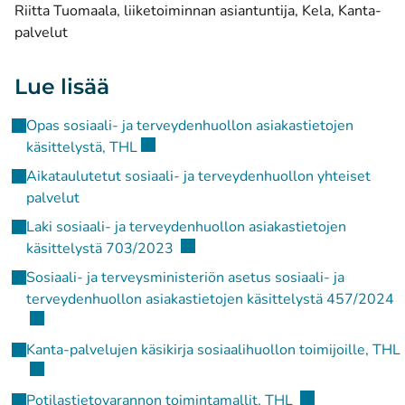
Riitta Tuomaala, liiketoiminnan asiantuntija, Kela, Kanta-
palvelut
Lue lisää
Opas sosiaali- ja terveydenhuollon asiakastietojen
(avautuu uuteen ikkunaan)
käsittelystä, THL
Aikataulutetut sosiaali- ja terveydenhuollon yhteiset
palvelut
Laki sosiaali- ja terveydenhuollon asiakastietojen
(avautuu uuteen ikkunaan)
käsittelystä 703/2023
Sosiaali- ja terveysministeriön asetus sosiaali- ja
(
terveydenhuollon asiakastietojen käsittelystä 457/2024
Kanta-palvelujen käsikirja sosiaalihuollon toimijoille, THL
(avautuu uuteen 
Potilastietovarannon toimintamallit, THL