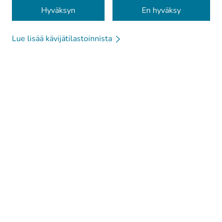
Evästeet
Hyväksyn
En hyväksy
Lue lisää kävijätilastoinnista