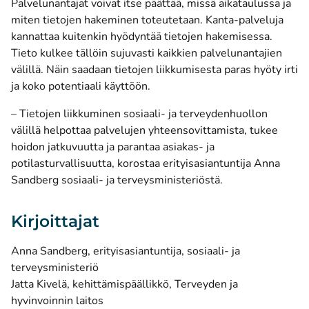
Palvelunantajat voivat itse päättää, missä aikataulussa ja
miten tietojen hakeminen toteutetaan. Kanta-palveluja
kannattaa kuitenkin hyödyntää tietojen hakemisessa.
Tieto kulkee tällöin sujuvasti kaikkien palvelunantajien
välillä. Näin saadaan tietojen liikkumisesta paras hyöty irti
ja koko potentiaali käyttöön.
– Tietojen liikkuminen sosiaali- ja terveydenhuollon
välillä helpottaa palvelujen yhteensovittamista, tukee
hoidon jatkuvuutta ja parantaa asiakas- ja
potilasturvallisuutta, korostaa erityisasiantuntija Anna
Sandberg sosiaali- ja terveysministeriöstä.
Kirjoittajat
Anna Sandberg, erityisasiantuntija, sosiaali- ja
terveysministeriö
Jatta Kivelä, kehittämispäällikkö, Terveyden ja
hyvinvoinnin laitos