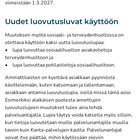
viimeistään 1.3.2027.
Uudet luovutusluvat käyttöön
Muutoksen myötä sosiaali- ja terveydenhuollossa on
otettava käyttöön kaksi uutta luovutuslupaa:
• lupa luovuttaa sosiaalihuollon asiakastietoja
terveydenhuoltoon ja
• lupa luovuttaa potilastietoja sosiaalihuoltoon.
Ammattilaisten on kyettävä asiakkaan pyynnöstä
käsittelemään, kuten katsomaan ja tallentamaan,
asiakkaan antamia luovutuslupia, siellä missä tämä asioi.
Esimerkiksi alaikäisen puolesta annettujen
luovutuslupien muutokset tulee aina tehdä
palveluantajalla. Lupia täytyy voida katsella myös silloin,
kun tietoja luovutetaan muille palvelunantajille muulla
tavoin kuin Kanta-palvelujen kautta. Palvelunantajat
voivat itse päättää, mihin käytössään oleviin