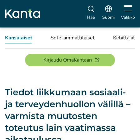
Avaa vali
Hae
Suomi
Valikko
Kansalaiset
Sote-ammattilaiset
Kehittäjät
(avautuu uuteen ikku
Kirjaudu OmaKantaan
Tiedot liikkumaan sosiaali-
ja terveydenhuollon välillä –
varmista muutosten
toteutus lain vaatimassa
aikataulussa