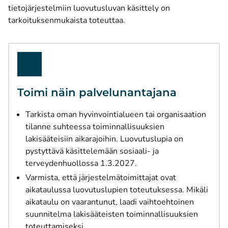
tietojärjestelmiin luovutusluvan käsittely on
tarkoituksenmukaista toteuttaa.
Toimi näin palvelunantajana
Tarkista oman hyvinvointialueen tai organisaation
tilanne suhteessa toiminnallisuuksien
lakisääteisiin aikarajoihin. Luovutuslupia on
pystyttävä käsittelemään sosiaali- ja
terveydenhuollossa 1.3.2027.
Varmista, että järjestelmätoimittajat ovat
aikataulussa luovutuslupien toteutuksessa. Mikäli
aikataulu on vaarantunut, laadi vaihtoehtoinen
suunnitelma lakisääteisten toiminnallisuuksien
toteuttamiseksi.