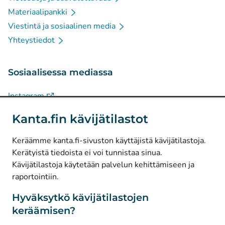
Materiaalipankki
Viestintä ja sosiaalinen media
Yhteystiedot
Sosiaalisessa mediassa
(
Avautuu uuteen välilehteen
)
Instagram
(
Avautuu uuteen välilehteen
)
LinkedIn
Kanta.fin kävijätilastot
(
Avautuu uuteen välilehteen
)
Facebook
Keräämme kanta.fi-sivuston käyttäjistä kävijätilastoja.
Kerätyistä tiedoista ei voi tunnistaa sinua.
© Kanta-Palvelut, Kansaneläkelaitos
Kävijätilastoja käytetään palvelun kehittämiseen ja
raportointiin.
Tietosuoja
Tietoa sivustosta
Hyväksytkö kävijätilastojen
keräämisen?
Saavutettavuus