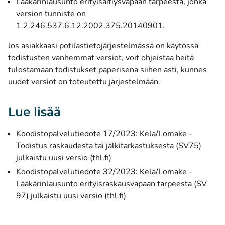
Lääkärinlausunto erityisäitiysvapaan tarpeesta, jonka
version tunniste on
1.2.246.537.6.12.2002.375.20140901.
Jos asiakkaasi potilastietojärjestelmässä on käytössä
todistusten vanhemmat versiot, voit ohjeistaa heitä
tulostamaan todistukset paperisena siihen asti, kunnes
uudet versiot on toteutettu järjestelmään.
Lue lisää
Koodistopalvelutiedote 17/2023: Kela/Lomake -
Todistus raskaudesta tai jälkitarkastuksesta (SV75)
(avautuu uuteen ikkunaan)
julkaistu uusi versio (thl.fi)
Koodistopalvelutiedote 32/2023: Kela/Lomake -
Lääkärinlausunto erityisraskausvapaan tarpeesta (SV
(avautuu uuteen ikkunaan)
97) julkaistu uusi versio (thl.fi)