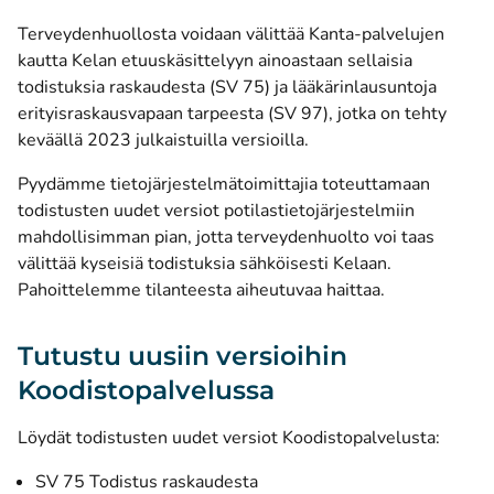
Terveydenhuollosta voidaan välittää Kanta-palvelujen
kautta Kelan etuuskäsittelyyn ainoastaan sellaisia
todistuksia raskaudesta (SV 75) ja lääkärinlausuntoja
erityisraskausvapaan tarpeesta (SV 97), jotka on tehty
keväällä 2023 julkaistuilla versioilla.
Pyydämme tietojärjestelmätoimittajia toteuttamaan
todistusten uudet versiot potilastietojärjestelmiin
mahdollisimman pian, jotta terveydenhuolto voi taas
välittää kyseisiä todistuksia sähköisesti Kelaan.
Pahoittelemme tilanteesta aiheutuvaa haittaa.
Tutustu uusiin versioihin
Koodistopalvelussa
Löydät todistusten uudet versiot Koodistopalvelusta:
SV 75 Todistus raskaudesta