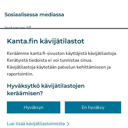
Sosiaalisessa mediassa
(
Avautuu uuteen välilehteen
)
Instagram
(
Avautuu uuteen välilehteen
)
LinkedIn
Kanta.fin kävijätilastot
(
Avautuu uuteen välilehteen
)
Facebook
Keräämme kanta.fi-sivuston käyttäjistä kävijätilastoja.
Kerätyistä tiedoista ei voi tunnistaa sinua.
© Kanta-Palvelut, Kansaneläkelaitos
Kävijätilastoja käytetään palvelun kehittämiseen ja
raportointiin.
Tietosuoja
Tietoa sivustosta
Hyväksytkö kävijätilastojen
keräämisen?
Saavutettavuus
Evästeet
Hyväksyn
En hyväksy
Lue lisää kävijätilastoinnista