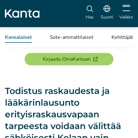
Avaa vali
Hae
Suomi
Valikko
Kansalaiset
Sote-ammattilaiset
Kehittäjät
(avautuu uuteen ikku
Kirjaudu OmaKantaan
Todistus raskaudesta ja
lääkärinlausunto
erityisraskausvapaan
tarpeesta voidaan välittää
sähköisesti Kelaan vain