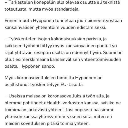
− Tarkastelen konepellin alla olevaa osuutta eli teknistä
toteutusta, mutta myös standardeja.
Ennen muuta Hyppönen tunnetaan juuri pioneerityöstään
kansainvälisen yhteentoimivuuden edistämiseksi.
− Työskentelen isojen kokonaisuuksien parissa, ja
kaikkeen työhöni liittyy myös kansainvälinen puoli. Työ
rajat ylittävän reseptin osalta on edennyt hyvin. Suomi on
ollut esimerkkimaana kansainvälisen yhteentoimivuuden
osalta, Hyppönen sanoo.
Myös koronasovelluksen tiimoilta Hyppönen on
osallistunut työskentelyyn EU-tasolla.
− Useissa maissa on koronasovelluksia työn alla, ja
olemme pohtineet eHealth-verkoston kanssa, saisiko ne
toimimaan järkevästi yhteen. Tosi nopeasti pääsimme
yhteisön kanssa yhteisymmärrykseen siitä, miten eri
maiden sovelluksen pitäisi toimia yhteen.