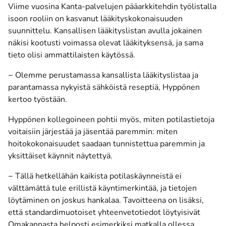
Viime vuosina Kanta-palvelujen pääarkkitehdin työlistalla
isoon rooliin on kasvanut lääkityskokonaisuuden
suunnittelu. Kansallisen lääkityslistan avulla jokainen
näkisi kootusti voimassa olevat lääkityksensä, ja sama
tieto olisi ammattilaisten käytössä.
− Olemme perustamassa kansallista lääkityslistaa ja
parantamassa nykyistä sähköistä reseptiä, Hyppönen
kertoo työstään.
Hyppönen kollegoineen pohtii myös, miten potilastietoja
voitaisiin järjestää ja jäsentää paremmin: miten
hoitokokonaisuudet saadaan tunnistettua paremmin ja
yksittäiset käynnit näytettyä.
− Tällä hetkellähän kaikista potilaskäynneistä ei
välttämättä tule erillistä käyntimerkintää, ja tietojen
löytäminen on joskus hankalaa. Tavoitteena on lisäksi,
että standardimuotoiset yhteenvetotiedot löytyisivät
Omakannasta helposti esimerkiksi matkalla ollessa.