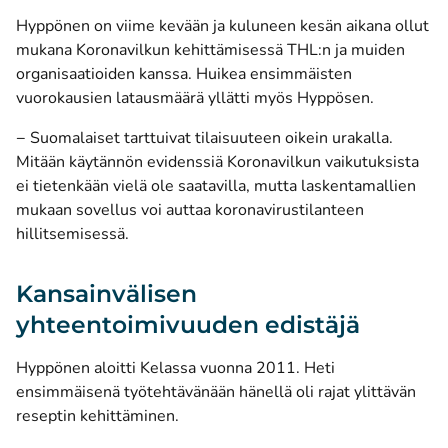
Hyppönen on viime kevään ja kuluneen kesän aikana ollut
mukana Koronavilkun kehittämisessä THL:n ja muiden
organisaatioiden kanssa. Huikea ensimmäisten
vuorokausien latausmäärä yllätti myös Hyppösen.
− Suomalaiset tarttuivat tilaisuuteen oikein urakalla.
Mitään käytännön evidenssiä Koronavilkun vaikutuksista
ei tietenkään vielä ole saatavilla, mutta laskentamallien
mukaan sovellus voi auttaa koronavirustilanteen
hillitsemisessä.
Kansainvälisen
yhteentoimivuuden edistäjä
Hyppönen aloitti Kelassa vuonna 2011. Heti
ensimmäisenä työtehtävänään hänellä oli rajat ylittävän
reseptin kehittäminen.