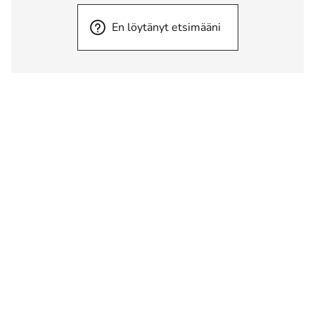
En löytänyt etsimääni