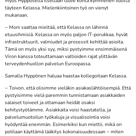
Myös Hyppösellä itsellään tulee kohta kymmenen vuotta
täyteen Kelassa. Mielenkiintoinen työ on vienyt
mukanaan.
− Moni saattaa mieltää, että Kelassa on lähinnä
etuusihmisiä. Kelassa on myös paljon IT-porukkaa, hyvät
infrastruktuurit, valmiudet ja prosessit kehittää asioita.
Tämä on myös yksi syy, miksi pystyimme ensimmäisenä
Viron kanssa toteuttamaan valtioiden rajat ylittävän
terveydenhuollon palvelun Euroopassa.
Samalla Hyppönen haluaa haastaa kollegoitaan Kelassa.
− Toivon, että olisimme vieläkin asiakaslähtöisempiä. Että
pystyisimme vielä paremmin tunnistamaan asiakkaiden
salaiset toiveet ja ottamaan heidät osaksi
kehitystyötämme. Asiakkaita voisi haastatella, ja
palvelumuotoilun työkaluja ja visualisointia voisi
hyödyntää enemmän. Esimerkiksi kun miettii, mikä on
potilaan käyttämä lääkitys kokonaisuudessaan − miten