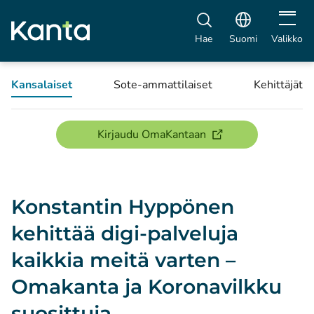
Avaa vali
Hae
Suomi
Valikko
Kansalaiset
Sote-ammattilaiset
Kehittäjät
(avautuu uuteen ikku
Kirjaudu OmaKantaan
Konstantin Hyppönen
kehittää digi-palveluja
kaikkia meitä varten –
Omakanta ja Koronavilkku
suosittuja