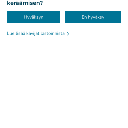
keräämisen?
Saavutettavuus
Evästeet
Hyväksyn
En hyväksy
Lue lisää kävijätilastoinnista