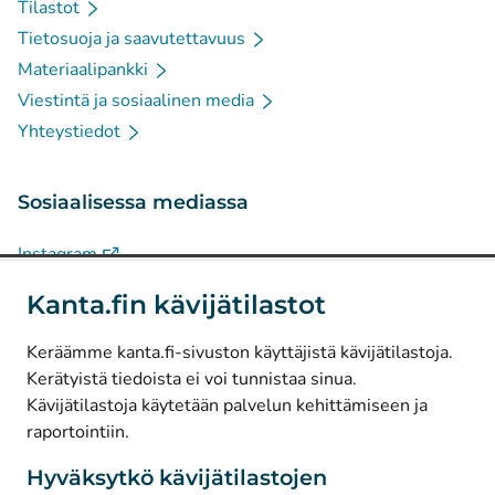
Tilastot
Tietosuoja ja saavutettavuus
Materiaalipankki
Viestintä ja sosiaalinen media
Yhteystiedot
Sosiaalisessa mediassa
(
Avautuu uuteen välilehteen
)
Instagram
(
Avautuu uuteen välilehteen
)
LinkedIn
Kanta.fin kävijätilastot
(
Avautuu uuteen välilehteen
)
Facebook
Keräämme kanta.fi-sivuston käyttäjistä kävijätilastoja.
Kerätyistä tiedoista ei voi tunnistaa sinua.
© Kanta-Palvelut, Kansaneläkelaitos
Kävijätilastoja käytetään palvelun kehittämiseen ja
raportointiin.
Tietosuoja
Tietoa sivustosta
Hyväksytkö kävijätilastojen