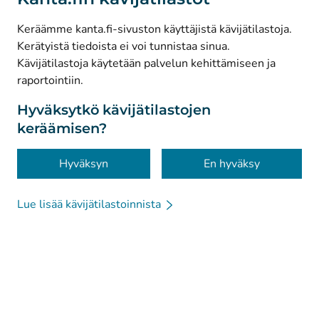
(
Avautuu uuteen välilehteen
)
Facebook
Keräämme kanta.fi-sivuston käyttäjistä kävijätilastoja.
Kerätyistä tiedoista ei voi tunnistaa sinua.
© Kanta-Palvelut, Kansaneläkelaitos
Kävijätilastoja käytetään palvelun kehittämiseen ja
raportointiin.
Tietosuoja
Tietoa sivustosta
Hyväksytkö kävijätilastojen
keräämisen?
Saavutettavuus
Evästeet
Hyväksyn
En hyväksy
Lue lisää kävijätilastoinnista