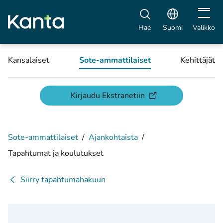
Avaa vali
Hae
Suomi
Valikko
Kansalaiset
Sote-ammattilaiset
Kehittäjät
(avautuu uuteen ikku
Kirjaudu Ekstranetiin
Sote-ammattilaiset
/
Ajankohtaista
/
Tapahtumat ja koulutukset
Siirry tapahtumahakuun