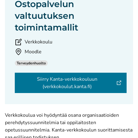
Ostopalvelun
valtuutuksen
toimintamallit
.
Verkkokoulu
Paikka:
Moodle
Terveydenhuolto
Siirry Kanta-verkkokouluun
(verkkokoulut.kanta.fi)
Verkkokoulua voi hyödyntää osana organisaatioiden
perehdytyssuunnitelmia tai oppilaitosten
opetussuunnitelmia. Kanta-verkkokoulun suorittamisesta
saa erillisen todistuksen.