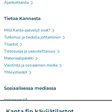
Ajankohtaista
Tietoa Kannasta
Mitä Kanta-palvelut ovat?
Tutkimus ja tiedolla johtaminen
Tilastot
Tietosuoja ja saavutettavuus
Materiaalipankki
Viestintä ja sosiaalinen media
Yhteystiedot
Sosiaalisessa mediassa
(
Avautuu uuteen välilehteen
)
Instagram
(
Avautuu uuteen välilehteen
)
LinkedIn
Kanta.fin kävijätilastot