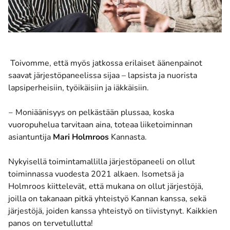
Toivomme, että myös jatkossa erilaiset äänenpainot
saavat järjestöpaneelissa sijaa – lapsista ja nuorista
lapsiperheisiin, työikäisiin ja iäkkäisiin.
‒ Moniäänisyys on pelkästään plussaa, koska
vuoropuhelua tarvitaan aina, toteaa liiketoiminnan
asiantuntija
Mari Holmroos
Kannasta.
Nykyisellä toimintamallilla järjestöpaneeli on ollut
toiminnassa vuodesta 2021 alkaen. Isometsä ja
Holmroos kiittelevät, että mukana on ollut järjestöjä,
joilla on takanaan pitkä yhteistyö Kannan kanssa, sekä
järjestöjä, joiden kanssa yhteistyö on tiivistynyt. Kaikkien
panos on tervetullutta!