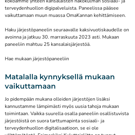
kokoamme yhteen kansalaisten näkökulman sosiaali- ja
terveydenhuollon digipalveluista. Paneelissa pääsee
vaikuttamaan muun muassa OmaKannan kehittämiseen.
Haku järjestöpaneelin seuraavalle kaksivuotiskaudelle on
avoinna ja jatkuu 30. marraskuuta 2023 asti. Mukaan
paneeliin mahtuu 25 kansalaisjärjestöä.
(opens new window)
Hae mukaan järjestöpaneeliin
Matalalla kynnyksellä mukaan
vaikuttamaan
Jo pidempään mukana olleiden järjestöjen lisäksi
kannustamme lämpimästi myös uusia tahoja mukaan
toimintaan. Vaikka suurella osalla paneeliin osallistuvista
järjestöistä on suora tarttumapinta sosiaali- ja
terveydenhuollon digitalisaatioon, se ei ole