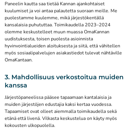
Paneelin kautta saa tietää Kannan ajankohtaiset
kuulumiset ja voi antaa palautetta suoraan meille. Me
puolestamme kuulemme, mikä järjestökentällä
kansalaisia puhututtaa. Toimikaudella 2023–2024
olemme keskustelleet muun muassa OmaKannan
uudistuksesta, toisen puolesta asioinnista
hyvinvointialueiden aloituksesta ja siitä, että vähitellen
myös sosiaalipalvelujen asiakastiedot tulevat nähtäville
OmaKantaan.
3. Mahdollisuus verkostoitua muiden
kanssa
Järjestöpaneelissa pääsee tapaamaan kantalaisia ja
muiden järjestöjen edustajia kaksi kertaa vuodessa.
Tapaamiset ovat olleet aiemmalla toimikaudella sekä
etänä että livenä. Vilkasta keskustelua on käyty myös
kokousten ulkopuolella.