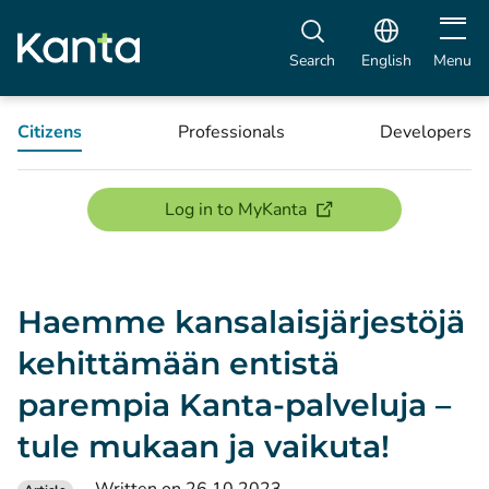
Open m
Search
English
Menu
Citizens
Professionals
Developers
(opens new window)
Log in to MyKanta
Haemme kansalaisjärjestöjä
kehittämään entistä
parempia Kanta-palveluja –
tule mukaan ja vaikuta!