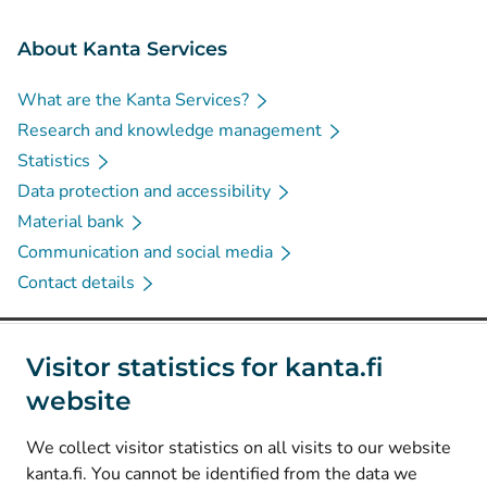
About Kanta Services
What are the Kanta Services?
Research and knowledge management
Statistics
Data protection and accessibility
Material bank
Communication and social media
Contact details
Social media
Visitor statistics for kanta.fi
website
(
Avautuu uuteen välilehteen
)
Instagram
(
Avautuu uuteen välilehteen
)
LinkedIn
We collect visitor statistics on all visits to our website
(
Avautuu uuteen välilehteen
)
Facebook
kanta.fi. You cannot be identified from the data we