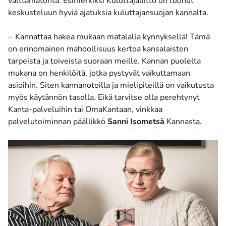
välttämätöntä. Esimerkiksi Kuluttajaliitto on tuonut
keskusteluun hyviä ajatuksia kuluttajansuojan kannalta.
‒ Kannattaa hakea mukaan matalalla kynnyksellä! Tämä
on erinomainen mahdollisuus kertoa kansalaisten
tarpeista ja toiveista suoraan meille. Kannan puolelta
mukana on henkilöitä, jotka pystyvät vaikuttamaan
asioihin. Siten kannanotoilla ja mielipiteillä on vaikutusta
myös käytännön tasolla. Eikä tarvitse olla perehtynyt
Kanta-palveluihin tai OmaKantaan, vinkkaa
palvelutoiminnan päällikkö
Sanni Isometsä
Kannasta.