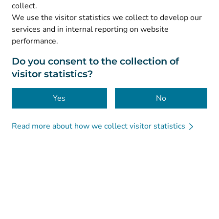
collect.
We use the visitor statistics we collect to develop our
© Kanta-Palvelut, Kansaneläkelaitos
services and in internal reporting on website
performance.
Data protection
About this website
Do you consent to the collection of
visitor statistics?
Accessibility
Cookies
Yes
No
Read more about how we collect visitor statistics