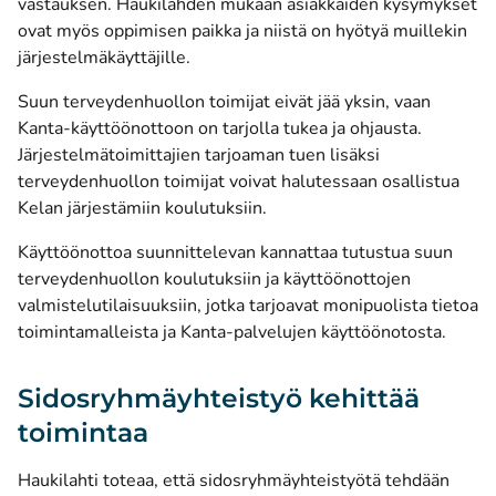
vastauksen. Haukilahden mukaan asiakkaiden kysymykset
ovat myös oppimisen paikka ja niistä on hyötyä muillekin
järjestelmäkäyttäjille.
Suun terveydenhuollon toimijat eivät jää yksin, vaan
Kanta-käyttöönottoon on tarjolla tukea ja ohjausta.
Järjestelmätoimittajien tarjoaman tuen lisäksi
terveydenhuollon toimijat voivat halutessaan osallistua
Kelan järjestämiin koulutuksiin.
Käyttöönottoa suunnittelevan kannattaa tutustua suun
terveydenhuollon koulutuksiin ja käyttöönottojen
valmistelutilaisuuksiin, jotka tarjoavat monipuolista tietoa
toimintamalleista ja Kanta-palvelujen käyttöönotosta.
Sidosryhmäyhteistyö kehittää
toimintaa
Haukilahti toteaa, että sidosryhmäyhteistyötä tehdään