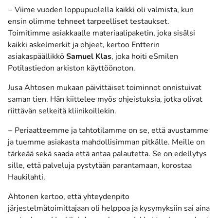
‒ Viime vuoden loppupuolella kaikki oli valmista, kun
ensin olimme tehneet tarpeelliset testaukset.
Toimitimme asiakkaalle materiaalipaketin, joka sisälsi
kaikki askelmerkit ja ohjeet, kertoo Entterin
asiakaspäällikkö
Samuel Klas
, joka hoiti eSmilen
Potilastiedon arkiston käyttöönoton.
Jusa Ahtosen mukaan päivittäiset toiminnot onnistuivat
saman tien. Hän kiittelee myös ohjeistuksia, jotka olivat
riittävän selkeitä kliinikoillekin.
‒ Periaatteemme ja tahtotilamme on se, että avustamme
ja tuemme asiakasta mahdollisimman pitkälle. Meille on
tärkeää sekä saada että antaa palautetta. Se on edellytys
sille, että palveluja pystytään parantamaan, korostaa
Haukilahti.
Ahtonen kertoo, että yhteydenpito
järjestelmätoimittajaan oli helppoa ja kysymyksiin sai aina