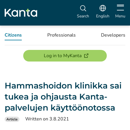
Open m
Search
English
Menu
Citizens
Professionals
Developers
(opens new window)
Log in to MyKanta
Hammashoidon klinikka sai
tukea ja ohjausta Kanta-
palvelujen käyttöönotossa
Written on 3.8.2021
Article