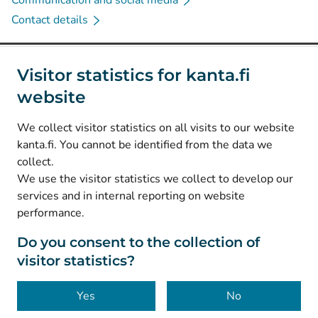
Communication and social media
Contact details
Social media
Visitor statistics for kanta.fi
website
(
Avautuu uuteen välilehteen
)
Instagram
(
Avautuu uuteen välilehteen
)
LinkedIn
We collect visitor statistics on all visits to our website
(
Avautuu uuteen välilehteen
)
Facebook
kanta.fi. You cannot be identified from the data we
collect.
We use the visitor statistics we collect to develop our
© Kanta-Palvelut, Kansaneläkelaitos
services and in internal reporting on website
performance.
Data protection
About this website
Do you consent to the collection of
visitor statistics?
Accessibility
Cookies
Yes
No