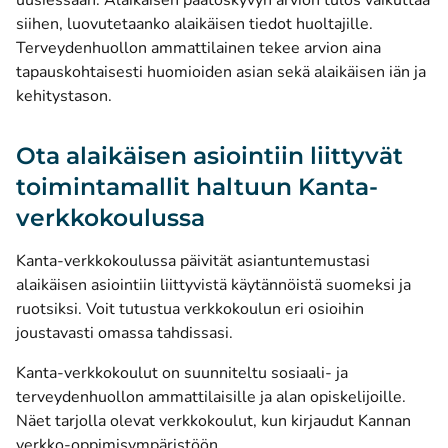
uusiessaan. Alaikäisen päätöskyvyn arvion tulos vaikuttaa
siihen, luovutetaanko alaikäisen tiedot huoltajille.
Terveydenhuollon ammattilainen tekee arvion aina
tapauskohtaisesti huomioiden asian sekä alaikäisen iän ja
kehitystason.
Ota alaikäisen asiointiin liittyvät
toimintamallit haltuun Kanta-
verkkokoulussa
Kanta-verkkokoulussa päivität asiantuntemustasi
alaikäisen asiointiin liittyvistä käytännöistä suomeksi ja
ruotsiksi. Voit tutustua verkkokoulun eri osioihin
joustavasti omassa tahdissasi.
Kanta-verkkokoulut on suunniteltu sosiaali- ja
terveydenhuollon ammattilaisille ja alan opiskelijoille.
Näet tarjolla olevat verkkokoulut, kun kirjaudut Kannan
verkko-oppimisympäristöön.