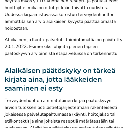
näyttää myös yli 10-vuotiaiden resepti- ja potilastiedot
huoltajille, mikä on ollut pitkään toivottu uudistus.
Uudessa kirjaamistavassa korostuu terveydenhuollon
ammattilaisen arvio alaikäisen kyvystä päättää omasta
hoidostaan.
Alaikäinen ja Kanta-palvelut -toimintamallia on päivitetty
20.1.2023. Esimerkiksi ohjeita pienen lapsen
päätöskyvyn arvioinnista etäpalveluissa on tarkennettu.
Alaikäisen päätöskyky on tärkeä
kirjata aina, jotta lääkkeiden
saaminen ei esty
Terveydenhuollon ammattilainen kirjaa päätöskyvyn
arvion tuloksen potilastietojärjestelmään rakenteisesti
jokaisessa palvelutapahtumassa (käynti, hoitojakso tai
etäkontakti) ja aina jokaista reseptiä määrätessään tai