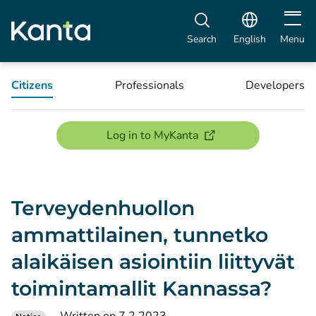
Open m
Search
English
Menu
Citizens
Professionals
Developers
(opens new window)
Log in to MyKanta
Terveydenhuollon
ammattilainen, tunnetko
alaikäisen asiointiin liittyvät
toimintamallit Kannassa?