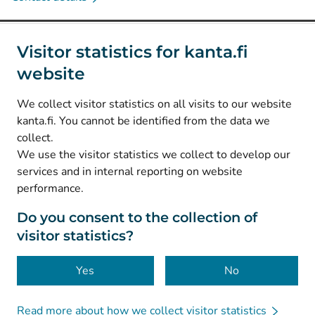
Social media
Visitor statistics for kanta.fi
website
(
Avautuu uuteen välilehteen
)
Instagram
(
Avautuu uuteen välilehteen
)
LinkedIn
We collect visitor statistics on all visits to our website
(
Avautuu uuteen välilehteen
)
Facebook
kanta.fi. You cannot be identified from the data we
collect.
We use the visitor statistics we collect to develop our
© Kanta-Palvelut, Kansaneläkelaitos
services and in internal reporting on website
performance.
Data protection
About this website
Do you consent to the collection of
visitor statistics?
Accessibility
Cookies
Yes
No
Read more about how we collect visitor statistics