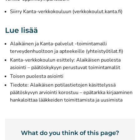
(opens
Siirry Kanta-verkkokouluun (verkkokoulut.kanta.fi)
Lue lisää
Alaikäinen ja Kanta-palvelut -toimintamalli
(opens
terveydenhuoltoon ja apteekeille (yhteistyötilat.fi)
Kanta-verkkokoulun esittely:
Alaikäisen puolesta
asiointi – päätöskykyyn perustuvat toimintamallit
Toisen puolesta asiointi
Tiedote:
Alaikäisen potilastietojen käsittelyssä
päätöskyvyn arviointi korostuu – epätarkka kirjaaminen
hankaloittaa lääkkeiden toimittamista ja uusimista
What do you think of this page?