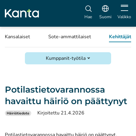
Avaa vali
Hae
Suomi
Valikko
Kansalaiset
Sote-ammattilaiset
Kehittäjät
Kumppanit-työtila
Potilastietovarannossa
havaittu häiriö on päättynyt
Kirjoitettu 21.4.2026
Häiriötiedote
Potilastietovarannossa havaittu häiriö on päättynyt.