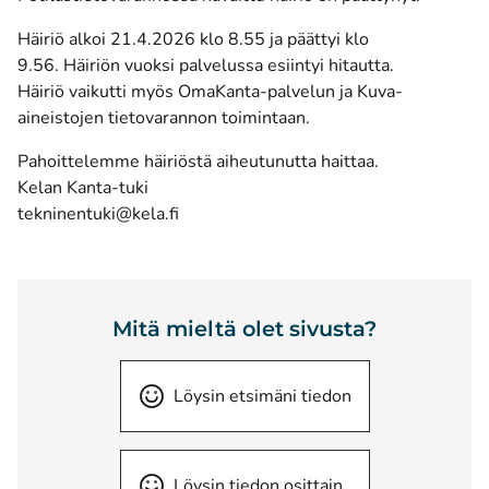
Häiriö alkoi 21.4.2026 klo 8.55 ja päättyi klo
9.56. Häiriön vuoksi palvelussa esiintyi hitautta.
Häiriö vaikutti myös OmaKanta-palvelun ja Kuva-
aineistojen tietovarannon toimintaan.
Pahoittelemme häiriöstä aiheutunutta haittaa.
Kelan Kanta-tuki
tekninentuki@kela.fi
Mitä mieltä olet sivusta?
Löysin etsimäni tiedon
Löysin tiedon osittain