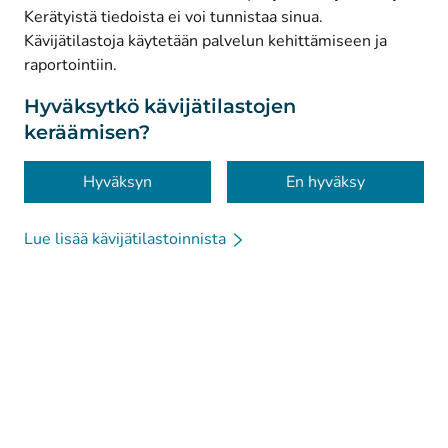
Kerätyistä tiedoista ei voi tunnistaa sinua.
© Kanta-Palvelut, Kansaneläkelaitos
Kävijätilastoja käytetään palvelun kehittämiseen ja
raportointiin.
Tietosuoja
Tietoa sivustosta
Hyväksytkö kävijätilastojen
keräämisen?
Saavutettavuus
Evästeet
Hyväksyn
En hyväksy
Lue lisää kävijätilastoinnista