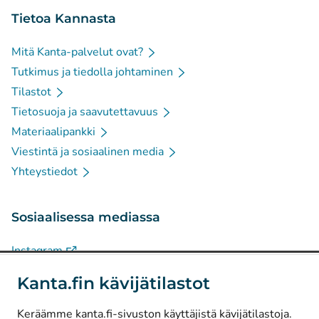
Tietoa Kannasta
Mitä Kanta-palvelut ovat?
Tutkimus ja tiedolla johtaminen
Tilastot
Tietosuoja ja saavutettavuus
Materiaalipankki
Viestintä ja sosiaalinen media
Yhteystiedot
Sosiaalisessa mediassa
(
Avautuu uuteen välilehteen
)
Instagram
(
Avautuu uuteen välilehteen
)
LinkedIn
Kanta.fin kävijätilastot
(
Avautuu uuteen välilehteen
)
Facebook
Keräämme kanta.fi-sivuston käyttäjistä kävijätilastoja.