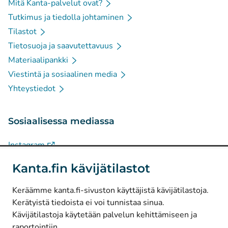
Mitä Kanta-palvelut ovat?
Tutkimus ja tiedolla johtaminen
Tilastot
Tietosuoja ja saavutettavuus
Materiaalipankki
Viestintä ja sosiaalinen media
Yhteystiedot
Sosiaalisessa mediassa
(
Avautuu uuteen välilehteen
)
Instagram
(
Avautuu uuteen välilehteen
)
LinkedIn
Kanta.fin kävijätilastot
(
Avautuu uuteen välilehteen
)
Facebook
Keräämme kanta.fi-sivuston käyttäjistä kävijätilastoja.
Kerätyistä tiedoista ei voi tunnistaa sinua.
© Kanta-Palvelut, Kansaneläkelaitos
Kävijätilastoja käytetään palvelun kehittämiseen ja
raportointiin.