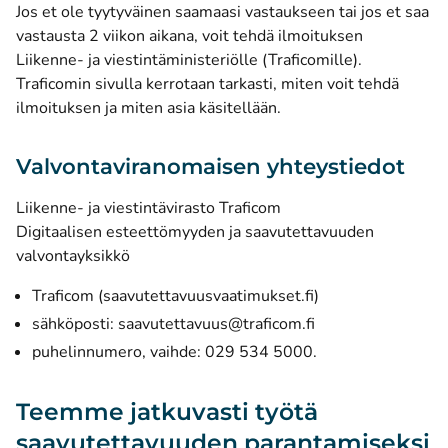
Jos et ole tyytyväinen saamaasi vastaukseen tai jos et saa
vastausta 2 viikon aikana, voit tehdä ilmoituksen
Liikenne- ja viestintäministeriölle (Traficomille).
Traficomin sivulla kerrotaan tarkasti, miten voit tehdä
ilmoituksen ja miten asia käsitellään.
Valvontaviranomaisen yhteystiedot
Liikenne- ja viestintävirasto Traficom
Digitaalisen esteettömyyden ja saavutettavuuden
valvontayksikkö
(avautuu uuteen i
Traficom (saavutettavuusvaatimukset.fi)
sähköposti:
saavutettavuus@traficom.fi
puhelinnumero, vaihde: 029 534 5000.
Teemme jatkuvasti työtä
saavutettavuuden parantamiseksi