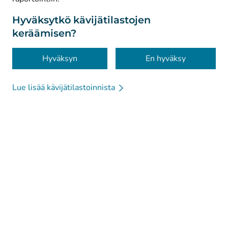
Tietosuoja
Tietoa sivustosta
Hyväksytkö kävijätilastojen
keräämisen?
Saavutettavuus
Evästeet
Hyväksyn
En hyväksy
Lue lisää kävijätilastoinnista