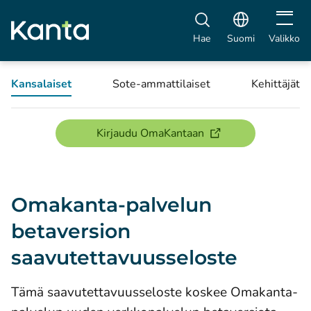
Avaa vali
Hae
Suomi
Valikko
Kansalaiset
Sote-ammattilaiset
Kehittäjät
(avautuu uuteen ikku
Kirjaudu OmaKantaan
Omakanta-palvelun
betaversion
saavutettavuusseloste
Tämä saavutettavuusseloste koskee Omakanta-