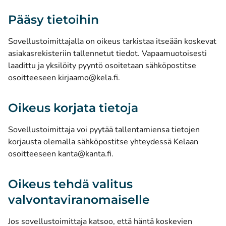
Pääsy tietoihin
Sovellustoimittajalla on oikeus tarkistaa itseään koskevat
asiakasrekisteriin tallennetut tiedot. Vapaamuotoisesti
laadittu ja yksilöity pyyntö osoitetaan sähköpostitse
osoitteeseen kirjaamo@kela.fi.
Oikeus korjata tietoja
Sovellustoimittaja voi pyytää tallentamiensa tietojen
korjausta olemalla sähköpostitse yhteydessä Kelaan
osoitteeseen kanta@kanta.fi.
Oikeus tehdä valitus
valvontaviranomaiselle
Jos sovellustoimittaja katsoo, että häntä koskevien