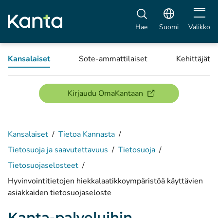
Avaa vali
Hae
Suomi
Valikko
Kansalaiset
Sote-ammattilaiset
Kehittäjät
(avautuu uuteen ikku
Kirjaudu OmaKantaan
Kansalaiset
/
Tietoa Kannasta
/
Tietosuoja ja saavutettavuus
/
Tietosuoja
/
Tietosuojaselosteet
/
Hyvinvointitietojen hiekkalaatikkoympäristöä käyttävien
asiakkaiden tietosuojaseloste
Kanta-palveluihin