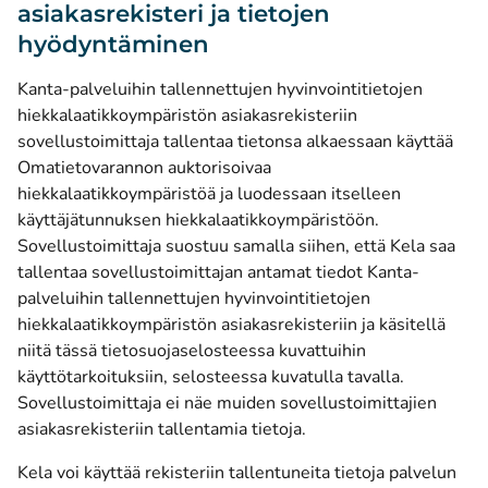
asiakasrekisteri ja tietojen
hyödyntäminen
Kanta-palveluihin tallennettujen hyvinvointitietojen
hiekkalaatikkoympäristön asiakasrekisteriin
sovellustoimittaja tallentaa tietonsa alkaessaan käyttää
Omatietovarannon auktorisoivaa
hiekkalaatikkoympäristöä ja luodessaan itselleen
käyttäjätunnuksen hiekkalaatikkoympäristöön.
Sovellustoimittaja suostuu samalla siihen, että Kela saa
tallentaa sovellustoimittajan antamat tiedot Kanta-
palveluihin tallennettujen hyvinvointitietojen
hiekkalaatikkoympäristön asiakasrekisteriin ja käsitellä
niitä tässä tietosuojaselosteessa kuvattuihin
käyttötarkoituksiin, selosteessa kuvatulla tavalla.
Sovellustoimittaja ei näe muiden sovellustoimittajien
asiakasrekisteriin tallentamia tietoja.
Kela voi käyttää rekisteriin tallentuneita tietoja palvelun