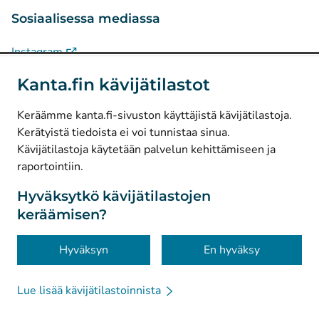
Sosiaalisessa mediassa
(
Avautuu uuteen välilehteen
)
Instagram
(
Avautuu uuteen välilehteen
)
LinkedIn
Kanta.fin kävijätilastot
(
Avautuu uuteen välilehteen
)
Facebook
Keräämme kanta.fi-sivuston käyttäjistä kävijätilastoja.
Kerätyistä tiedoista ei voi tunnistaa sinua.
© Kanta-Palvelut, Kansaneläkelaitos
Kävijätilastoja käytetään palvelun kehittämiseen ja
raportointiin.
Tietosuoja
Tietoa sivustosta
Hyväksytkö kävijätilastojen
keräämisen?
Saavutettavuus
Evästeet
Hyväksyn
En hyväksy
Lue lisää kävijätilastoinnista