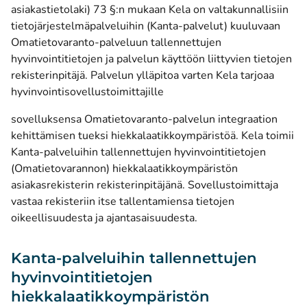
asiakastietolaki) 73 §:n mukaan Kela on valtakunnallisiin
tietojärjestelmäpalveluihin (Kanta-palvelut) kuuluvaan
Omatietovaranto-palveluun tallennettujen
hyvinvointitietojen ja palvelun käyttöön liittyvien tietojen
rekisterinpitäjä. Palvelun ylläpitoa varten Kela tarjoaa
hyvinvointisovellustoimittajille
sovelluksensa Omatietovaranto-palvelun integraation
kehittämisen tueksi hiekkalaatikkoympäristöä. Kela toimii
Kanta-palveluihin tallennettujen hyvinvointitietojen
(Omatietovarannon) hiekkalaatikkoympäristön
asiakasrekisterin rekisterinpitäjänä. Sovellustoimittaja
vastaa rekisteriin itse tallentamiensa tietojen
oikeellisuudesta ja ajantasaisuudesta.
Kanta-palveluihin tallennettujen
hyvinvointitietojen
hiekkalaatikkoympäristön