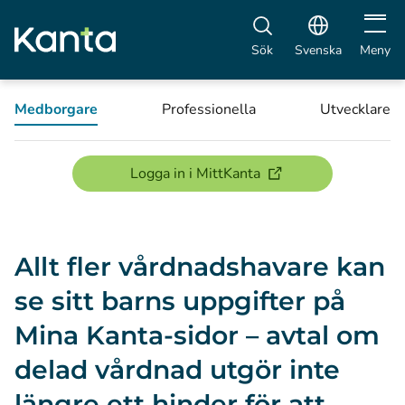
Öppna 
Sök
Svenska
Meny
Medborgare
Professionella
Utvecklare
(öppnas i ett nytt föns
Logga in i MittKanta
Allt fler vårdnadshavare kan
se sitt barns uppgifter på
Mina Kanta-sidor – avtal om
delad vårdnad utgör inte
längre ett hinder för att