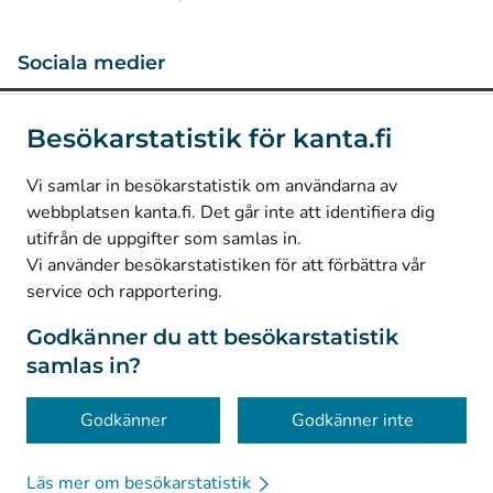
Sociala medier
(
Avautuu uuteen välilehteen
)
Instagram
Besökarstatistik för kanta.fi
(
Avautuu uuteen välilehteen
)
LinkedIn
(
Avautuu uuteen välilehteen
)
Facebook
Vi samlar in besökarstatistik om användarna av
webbplatsen kanta.fi. Det går inte att identifiera dig
utifrån de uppgifter som samlas in.
© Kanta-Palvelut, Kansaneläkelaitos
Vi använder besökarstatistiken för att förbättra vår
service och rapportering.
Dataskydd
Om webbplatsen
Godkänner du att besökarstatistik
samlas in?
Tillgänglighet
Kakor
Godkänner
Godkänner inte
Läs mer om besökarstatistik