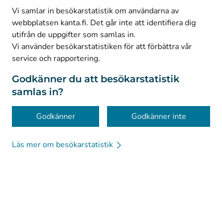
(
Avautuu uuteen välilehteen
)
Facebook
Vi samlar in besökarstatistik om användarna av
webbplatsen kanta.fi. Det går inte att identifiera dig
utifrån de uppgifter som samlas in.
© Kanta-Palvelut, Kansaneläkelaitos
Vi använder besökarstatistiken för att förbättra vår
service och rapportering.
Dataskydd
Om webbplatsen
Godkänner du att besökarstatistik
samlas in?
Tillgänglighet
Kakor
Godkänner
Godkänner inte
Läs mer om besökarstatistik