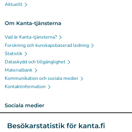
Aktuellt
Om Kanta-tjänsterna
Vad är Kanta-tjänsterna?
Forskning och kunskapsbaserad ledning
Statistik
Dataskydd och tillgänglighet
Materialbank
Kommunikation och sociala medier
Kontaktinformation
Sociala medier
(
Avautuu uuteen välilehteen
)
Instagram
Besökarstatistik för kanta.fi
(
Avautuu uuteen välilehteen
)
LinkedIn