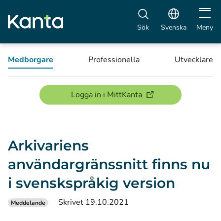
Öppna 
Sök
Svenska
Meny
Medborgare
Professionella
Utvecklare
(öppnas i ett nytt föns
Logga in i MittKanta
Arkivariens
användargränssnitt finns nu
i svenskspråkig version
Skrivet 19.10.2021
Meddelande