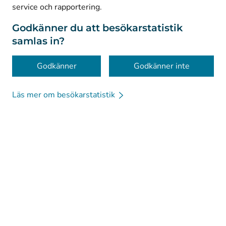
service och rapportering.
Dataskydd
Om webbplatsen
Godkänner du att besökarstatistik
samlas in?
Tillgänglighet
Kakor
Godkänner
Godkänner inte
Läs mer om besökarstatistik