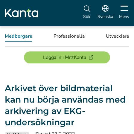
Öppna 
Sök
Svenska
Meny
Medborgare
Professionella
Utvecklare
(öppnas i ett nytt föns
Logga in i MittKanta
Arkivet över bildmaterial
kan nu börja användas med
arkivering av EKG-
undersökningar