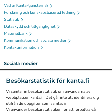
Vad är Kanta-tjänsterna?
Forskning och kunskapsbaserad ledning
Statistik
Dataskydd och tillgänglighet
Materialbank
Kommunikation och sociala medier
Kontaktinformation
Sociala medier
(
Avautuu uuteen välilehteen
)
Instagram
Besökarstatistik för kanta.fi
(
Avautuu uuteen välilehteen
)
LinkedIn
(
Avautuu uuteen välilehteen
)
Facebook
Vi samlar in besökarstatistik om användarna av
webbplatsen kanta.fi. Det går inte att identifiera dig
utifrån de uppgifter som samlas in.
© Kanta-Palvelut, Kansaneläkelaitos
Vi använder besökarstatistiken för att förbättra vår