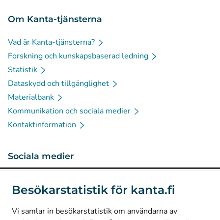
Om Kanta-tjänsterna
Vad är Kanta-tjänsterna?
Forskning och kunskapsbaserad ledning
Statistik
Dataskydd och tillgänglighet
Materialbank
Kommunikation och sociala medier
Kontaktinformation
Sociala medier
(
Avautuu uuteen välilehteen
)
Instagram
Besökarstatistik för kanta.fi
(
Avautuu uuteen välilehteen
)
LinkedIn
(
Avautuu uuteen välilehteen
)
Facebook
Vi samlar in besökarstatistik om användarna av