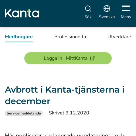
Öppna 
Sök
Svenska
Meny
Medborgare
Professionella
Utvecklare
(öppnas i ett nytt föns
Logga in i MittKanta
Avbrott i Kanta-tjänsterna i
december
Skrivet 9.12.2020
Servicemeddelande
Här publicerar vi planerade uppdaterings- och