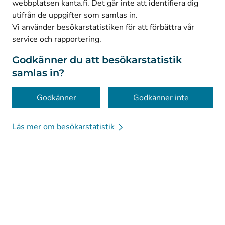
webbplatsen kanta.fi. Det går inte att identifiera dig
utifrån de uppgifter som samlas in.
© Kanta-Palvelut, Kansaneläkelaitos
Vi använder besökarstatistiken för att förbättra vår
service och rapportering.
Dataskydd
Om webbplatsen
Godkänner du att besökarstatistik
samlas in?
Tillgänglighet
Kakor
Godkänner
Godkänner inte
Läs mer om besökarstatistik