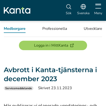
Öppna 
Sök
Svenska
Meny
Medborgare
Professionella
Utvecklare
(öppnas i ett nytt föns
Logga in i MittKanta
Avbrott i Kanta-tjänsterna i
december 2023
Skrivet 23.11.2023
Servicemeddelande
Här publicerar vi planerade uppdaterings- och