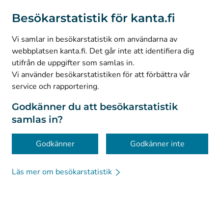
(
Avautuu uuteen välilehteen
)
Instagram
Besökarstatistik för kanta.fi
(
Avautuu uuteen välilehteen
)
LinkedIn
(
Avautuu uuteen välilehteen
)
Facebook
Vi samlar in besökarstatistik om användarna av
webbplatsen kanta.fi. Det går inte att identifiera dig
utifrån de uppgifter som samlas in.
© Kanta-Palvelut, Kansaneläkelaitos
Vi använder besökarstatistiken för att förbättra vår
service och rapportering.
Dataskydd
Om webbplatsen
Godkänner du att besökarstatistik
samlas in?
Tillgänglighet
Kakor
Godkänner
Godkänner inte
Läs mer om besökarstatistik