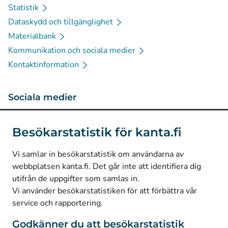
Statistik
Dataskydd och tillgänglighet
Materialbank
Kommunikation och sociala medier
Kontaktinformation
Sociala medier
(
Avautuu uuteen välilehteen
)
Instagram
Besökarstatistik för kanta.fi
(
Avautuu uuteen välilehteen
)
LinkedIn
(
Avautuu uuteen välilehteen
)
Facebook
Vi samlar in besökarstatistik om användarna av
webbplatsen kanta.fi. Det går inte att identifiera dig
utifrån de uppgifter som samlas in.
© Kanta-Palvelut, Kansaneläkelaitos
Vi använder besökarstatistiken för att förbättra vår
service och rapportering.
Dataskydd
Om webbplatsen
Godkänner du att besökarstatistik