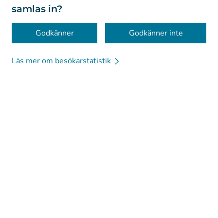
samlas in?
Tillgänglighet
Kakor
Godkänner
Godkänner inte
Läs mer om besökarstatistik