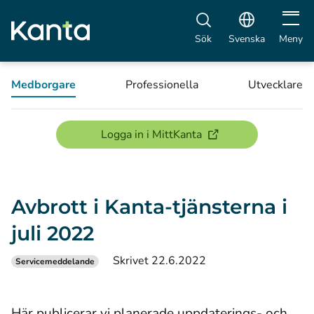
Öppna 
Sök
Svenska
Meny
Medborgare
Professionella
Utvecklare
(öppnas i ett nytt föns
Logga in i MittKanta
Avbrott i Kanta-tjänsterna i
juli 2022
Skrivet 22.6.2022
Servicemeddelande
Här publicerar vi planerade uppdaterings- och