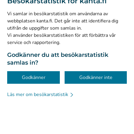
Besökarstatistik för kanta.fi
(
Avautuu uuteen välilehteen
)
LinkedIn
(
Avautuu uuteen välilehteen
)
Facebook
Vi samlar in besökarstatistik om användarna av
webbplatsen kanta.fi. Det går inte att identifiera dig
utifrån de uppgifter som samlas in.
© Kanta-Palvelut, Kansaneläkelaitos
Vi använder besökarstatistiken för att förbättra vår
service och rapportering.
Dataskydd
Om webbplatsen
Godkänner du att besökarstatistik
samlas in?
Tillgänglighet
Kakor
Godkänner
Godkänner inte
Läs mer om besökarstatistik