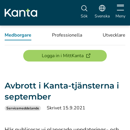
Öppna 
Sök
Svenska
Meny
Medborgare
Professionella
Utvecklare
(öppnas i ett nytt föns
Logga in i MittKanta
Avbrott i Kanta-tjänsterna i
september
Skrivet 15.9.2021
Servicemeddelande
Här publicerar vi planerade uppdaterings- och