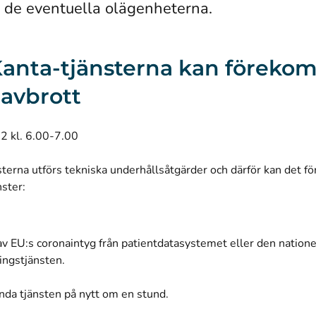
 de eventuella olägenheterna.
I Kanta-tjänsterna kan förek
 avbrott
22 kl. 6.00-7.00
sterna utförs tekniska underhållsåtgärder och därför kan det 
nster:
av EU:s coronaintyg från patientdatasystemet eller den nationel
ingstjänsten.
nda tjänsten på nytt om en stund.