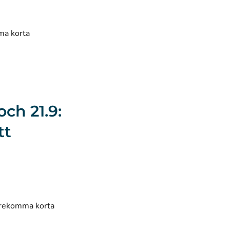
mma korta
och 21.9:
tt
förekomma korta