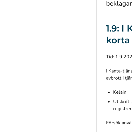
beklagar
1.9: 
korta
Tid: 1.9.20
I Kanta-tjän
avbrott i tjä
Kelain
Utskrift 
registrer
Försök anvä