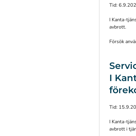
Tid: 6.9.20
I Kanta-tjän
avbrott.
Försök anvä
Servic
I Kan
före
Tid: 15.9.2
I Kanta-tjän
avbrott i tjä