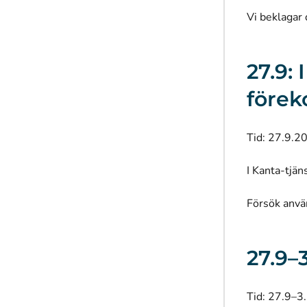
Vi beklagar
27.9:
före
Tid: 27.9.2
I Kanta-tjän
Försök anvä
27.9–
Tid: 27.9–3