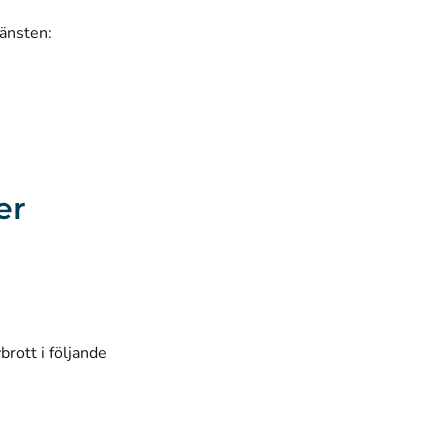
jänsten:
er
rott i följande