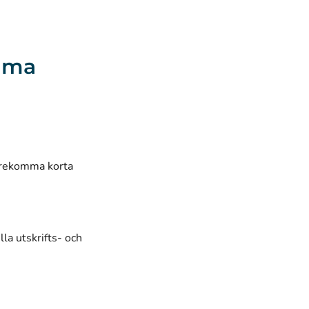
omma
förekomma korta
la utskrifts- och