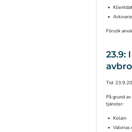
Klientdat
Arkivari
Försök anvä
23.9:
avbro
Tid: 23.9.2
På grund av 
tjänster:
Kelain
Valviras 