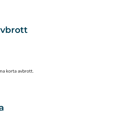
avbrott
ma korta avbrott.
a