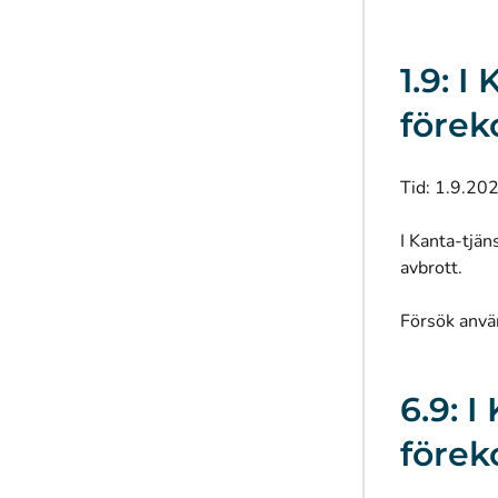
1.9: 
före
Tid: 1.9.20
I Kanta-tjän
avbrott.
Försök anvä
6.9: 
före