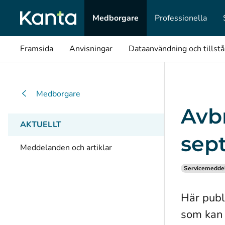
Medborgare
Professionella
Framsida
Anvisningar
Dataanvändning och tillst
Medborgare
Avbr
AKTUELLT
sep
Meddelanden och artiklar
Servicemedde
Här publ
som kan 