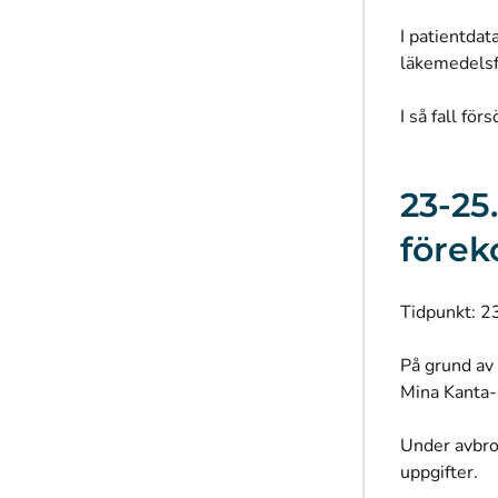
I patientda
läkemedelsfö
I så fall fö
23-25
före
Tidpunkt: 2
På grund av 
Mina Kanta-
Under avbrot
uppgifter.