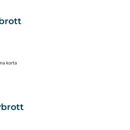
brott
mma korta
vbrott