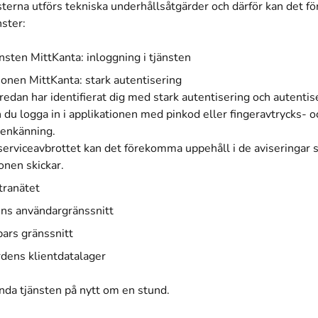
sterna utförs tekniska underhållsåtgärder och därför kan det 
nster:
sten MittKanta: inloggning i tjänsten
ionen MittKanta: stark autentisering
redan har identifierat dig med stark autentisering och autentis
n du logga in i applikationen med pinkod eller fingeravtrycks- o
genkänning.
serviceavbrottet kan det förekomma uppehåll i de aviseringar
onen skickar.
tranätet
ens användargränssnitt
ars gränssnitt
rdens klientdatalager
nda tjänsten på nytt om en stund.