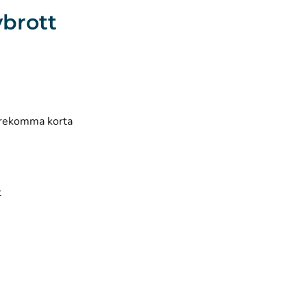
vbrott
förekomma korta
t