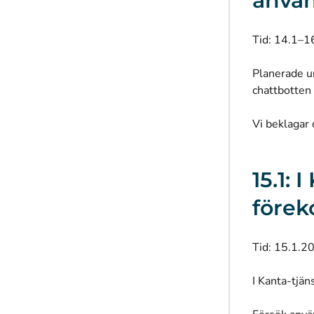
använ
Tid: 14.1–1
Planerade un
chattbotten
Vi beklagar
15.1:
före
Tid: 15.1.2
I Kanta-tjän