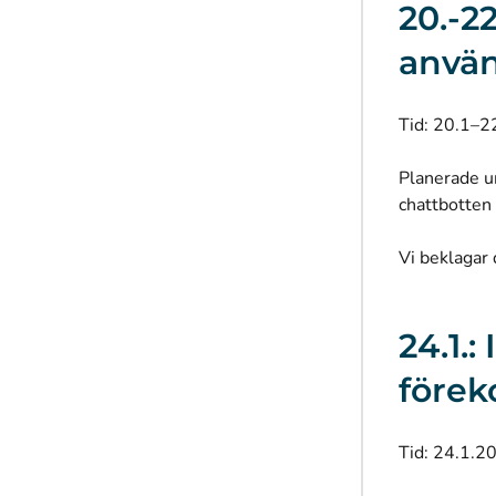
20.-2
använ
Tid: 20.1–2
Planerade un
chattbotten
Vi beklagar
24.1.
före
Tid: 24.1.2