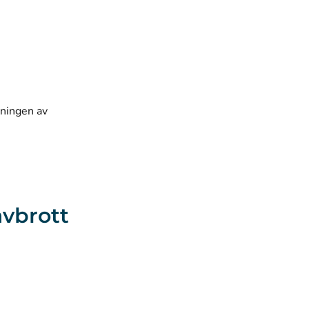
dningen av
avbrott