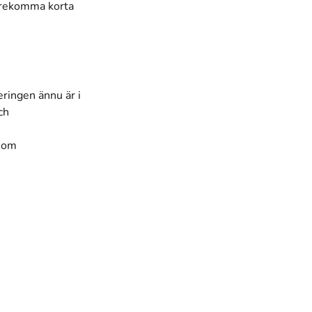
förekomma korta
eringen ännu är i
ch
 som