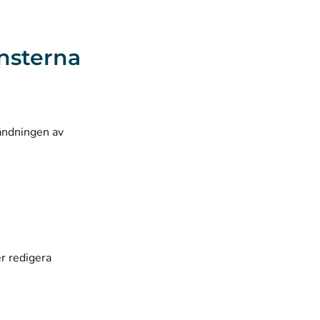
änsterna
ändningen av
er redigera