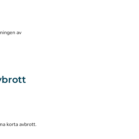
dningen av
vbrott
ma korta avbrott.