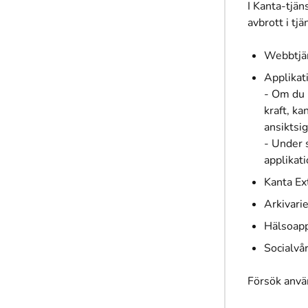
I Kanta-tjän
avbrott i tjä
Webbtjän
Applikat
- Om du 
kraft, ka
ansiktsi
- Under 
applikati
Kanta Ex
Arkivari
Hälsoapp
Socialvå
Försök anvä