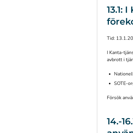
13.1:
före
Tid: 13.1.2
I Kanta-tjän
avbrott i tjä
Nationel
SOTE-org
Försök anvä
14.-1