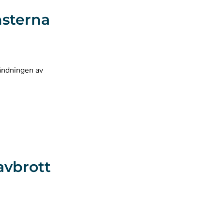
nsterna
ändningen av
avbrott