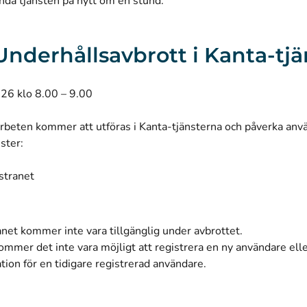
nda tjänsten på nytt om en stund.
: Underhållsavbrott i Kanta-tj
026 klo 8.00 – 9.00
rbeten kommer att utföras i Kanta-tjänsterna och påverka anv
nster:
stranet
net kommer inte vara tillgänglig under avbrottet.
ommer det inte vara möjligt att registrera en ny användare ell
ion för en tidigare registrerad användare.