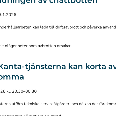
dningen av chattbotten
6.1.2026
derhållsarbeten kan leda till driftsavbrott och påverka använ
 de olägenheter som avbrotten orsakar.
 I Kanta-tjänsterna kan korta a
komma
026 kl. 20.30–00.30
sterna utförs tekniska serviceåtgärder, och då kan det förekom