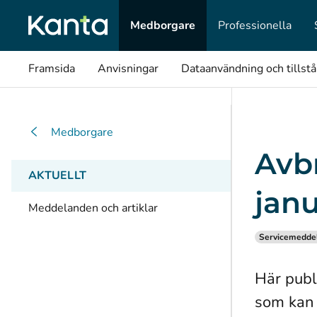
Medborgare
Professionella
Framsida
Anvisningar
Dataanvändning och tillst
Medborgare
Avbr
AKTUELLT
janu
Meddelanden och artiklar
Servicemedde
Här publ
som kan 