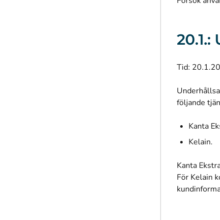
Försök anvä
20.1.
Tid: 20.1.2
Underhållsa
följande tjä
Kanta Ek
Kelain.
Kanta Ekstra
För Kelain k
kundinformat