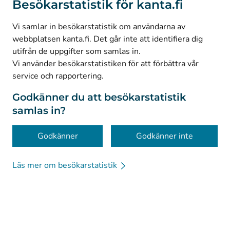
Besökarstatistik för kanta.fi
(
Avautuu uuteen välilehteen
)
LinkedIn
(
Avautuu uuteen välilehteen
)
Facebook
Vi samlar in besökarstatistik om användarna av
webbplatsen kanta.fi. Det går inte att identifiera dig
utifrån de uppgifter som samlas in.
© Kanta-Palvelut, Kansaneläkelaitos
Vi använder besökarstatistiken för att förbättra vår
service och rapportering.
Dataskydd
Om webbplatsen
Godkänner du att besökarstatistik
samlas in?
Tillgänglighet
Kakor
Godkänner
Godkänner inte
Läs mer om besökarstatistik