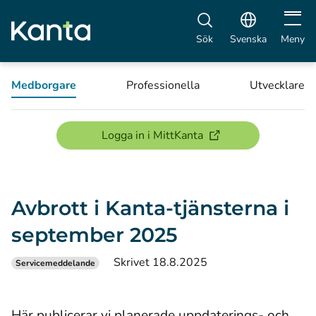
Öppna 
Sök
Svenska
Meny
Medborgare
Professionella
Utvecklare
(öppnas i ett nytt föns
Logga in i MittKanta
Avbrott i Kanta-tjänsterna i
september 2025
Skrivet 18.8.2025
Servicemeddelande
Här publicerar vi planerade uppdaterings- och