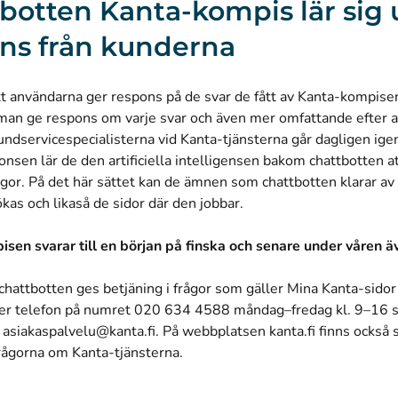
botten Kanta-kompis lär sig 
ns från kunderna
tt användarna ger respons på de svar de fått av Kanta-kompis
 man ge respons om varje svar och även mer omfattande efter a
Kundservicespecialisterna vid Kanta-tjänsterna går dagligen i
onsen lär de den artificiella intelligensen bakom chattbotten a
ågor. På det här sättet kan de ämnen som chattbotten klarar av 
ökas och likaså de sidor där den jobbar.
sen svarar till en början på finska och senare under våren 
hattbotten ges betjäning i frågor som gäller Mina Kanta-sidor
per telefon på numret 020 634 4588 måndag–fredag kl. 9–16 
n
asiakaspalvelu@kanta.fi
. På webbplatsen kanta.fi finns också 
frågorna om Kanta-tjänsterna
.