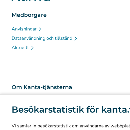
Medborgare
Anvisningar
Dataanvändning och tillstånd
Aktuellt
Om Kanta-tjänsterna
Vad är Kanta-tjänsterna?
Besökarstatistik för kanta.
Forskning och kunskapsbaserad ledning
Statistik
Vi samlar in besökarstatistik om användarna av webbplatse
Dataskydd och tillgänglighet