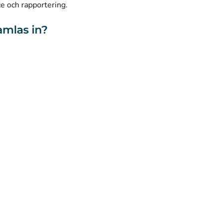
ce och rapportering.
amlas in?
webbplatsen
Tillgänglighet
Kakor