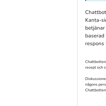
Chattbot
Kanta-si
betjänar
baserad p
respons 
Chattbotten
recept och c
Diskussione
någons perso
Chattbotten