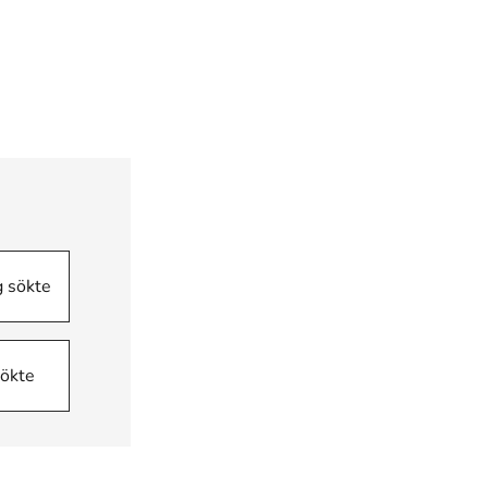
g sökte
sökte