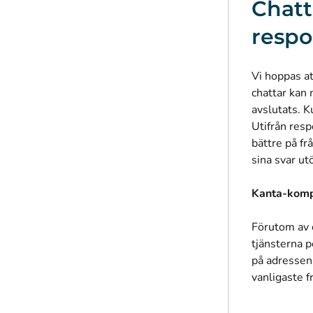
Chatt
respo
Vi hoppas a
chattar kan
avslutats. 
Utifrån resp
bättre på fr
sina svar ut
Kanta-kompi
Förutom av c
tjänsterna 
på adresse
vanligaste 