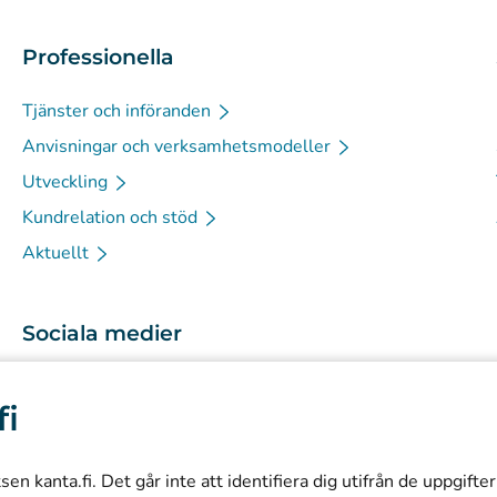
Professionella
Tjänster och införanden
Anvisningar och verksamhetsmodeller
Utveckling
Kundrelation och stöd
Aktuellt
Sociala medier
(
Avautuu uuteen välilehteen
)
Instagram
fi
(
Avautuu uuteen välilehteen
)
LinkedIn
(
Avautuu uuteen välilehteen
)
Facebook
n kanta.fi. Det går inte att identifiera dig utifrån de uppgifte