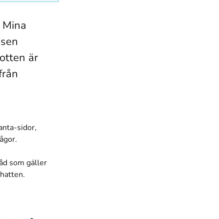
r Mina
isen
otten är
från
anta-sidor,
rågor.
åd som gäller
chatten.