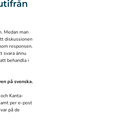
utifrån
en. Medan man
tt diskussionen
genom responsen.
tt svara ännu
att behandla i
även på svenska.
 och Kanta-
samt per e-post
svar på
de