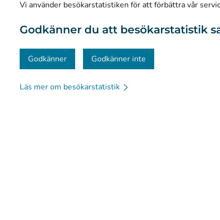
Vi använder besökarstatistiken för att förbättra vår servi
Materialbank
Godkänner du att besökarstatistik s
Kommunikation och sociala medier
Kontaktinformation
Godkänner
Godkänner inte
Läs mer om besökarstatistik
© Kanta-Palvelut, Kansaneläkelaitos
Dataskydd
Om 