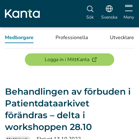
Öppna 
Sök
Svenska
Meny
Medborgare
Professionella
Utvecklare
(öppnas i ett nytt föns
Logga in i MittKanta
Behandlingen av förbuden i
Patientdataarkivet
förändras – delta i
workshoppen 28.10