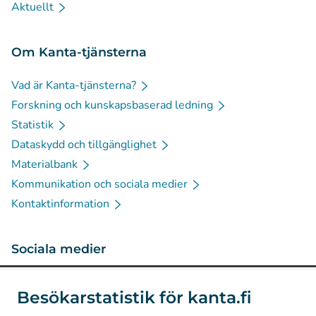
Aktuellt
Om Kanta-tjänsterna
Vad är Kanta-tjänsterna?
Forskning och kunskapsbaserad ledning
Statistik
Dataskydd och tillgänglighet
Materialbank
Kommunikation och sociala medier
Kontaktinformation
Sociala medier
(
Avautuu uuteen välilehteen
)
Instagram
Besökarstatistik för kanta.fi
(
Avautuu uuteen välilehteen
)
LinkedIn