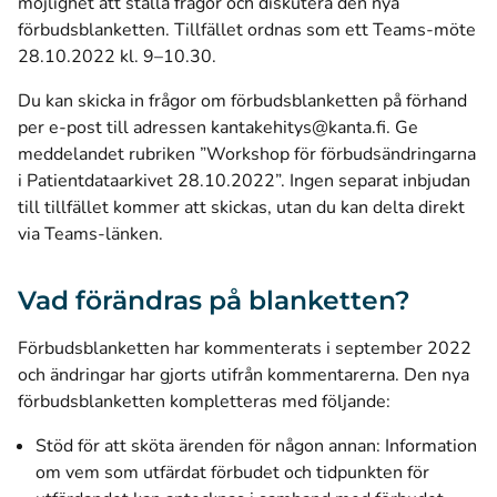
möjlighet att ställa frågor och diskutera den nya
förbudsblanketten. Tillfället ordnas som ett Teams-möte
28.10.2022 kl. 9–10.30.
Du kan skicka in frågor om förbudsblanketten på förhand
per e-post till adressen kantakehitys@kanta.fi. Ge
meddelandet rubriken ”Workshop för förbudsändringarna
i Patientdataarkivet 28.10.2022”. Ingen separat inbjudan
till tillfället kommer att skickas, utan du kan delta
direkt
(öppnas i ett nytt fönster)
via Teams-länken
.
Vad förändras på blanketten?
Förbudsblanketten har kommenterats i september 2022
och ändringar har gjorts utifrån kommentarerna. Den nya
förbudsblanketten kompletteras med följande:
Stöd för att sköta ärenden för någon annan: Information
om vem som utfärdat förbudet och tidpunkten för