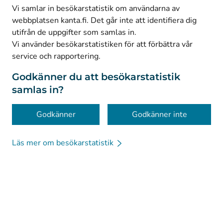
(
Avautuu uuteen välilehteen
)
Facebook
Vi samlar in besökarstatistik om användarna av
webbplatsen kanta.fi. Det går inte att identifiera dig
utifrån de uppgifter som samlas in.
© Kanta-Palvelut, Kansaneläkelaitos
Vi använder besökarstatistiken för att förbättra vår
service och rapportering.
Dataskydd
Om webbplatsen
Godkänner du att besökarstatistik
samlas in?
Tillgänglighet
Kakor
Godkänner
Godkänner inte
Läs mer om besökarstatistik