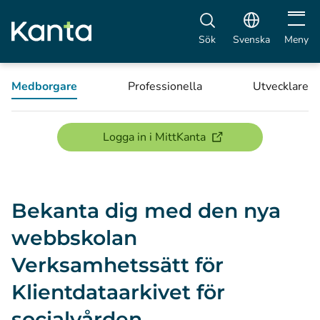
Öppna 
Sök
Svenska
Meny
Medborgare
Professionella
Utvecklare
(öppnas i ett nytt föns
Logga in i MittKanta
Bekanta dig med den nya
webbskolan
Verksamhetssätt för
Klientdataarkivet för
socialvården