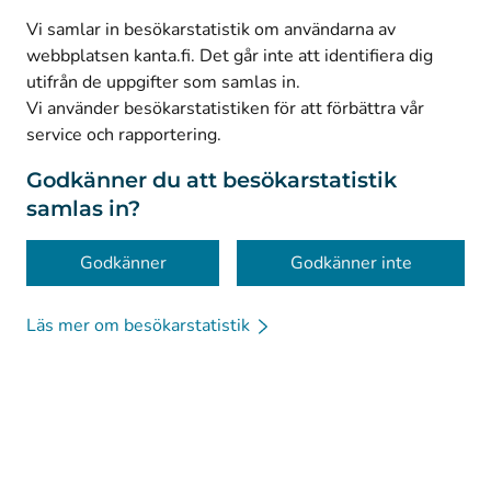
(
Avautuu uuteen välilehteen
)
Facebook
Vi samlar in besökarstatistik om användarna av
webbplatsen kanta.fi. Det går inte att identifiera dig
utifrån de uppgifter som samlas in.
© Kanta-Palvelut, Kansaneläkelaitos
Vi använder besökarstatistiken för att förbättra vår
service och rapportering.
Dataskydd
Om webbplatsen
Godkänner du att besökarstatistik
samlas in?
Tillgänglighet
Kakor
Godkänner
Godkänner inte
Läs mer om besökarstatistik