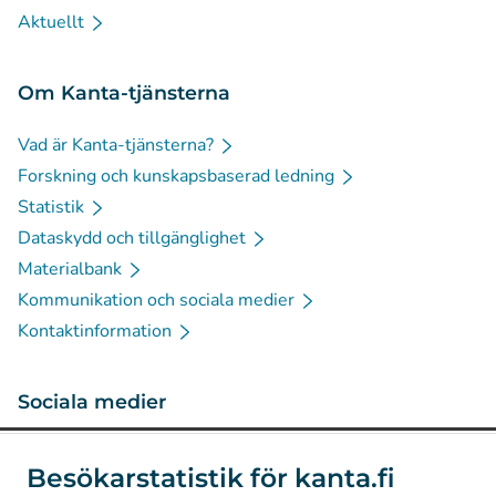
Aktuellt
Om Kanta-tjänsterna
Vad är Kanta-tjänsterna?
Forskning och kunskapsbaserad ledning
Statistik
Dataskydd och tillgänglighet
Materialbank
Kommunikation och sociala medier
Kontaktinformation
Sociala medier
(
Avautuu uuteen välilehteen
)
Instagram
Besökarstatistik för kanta.fi
(
Avautuu uuteen välilehteen
)
LinkedIn