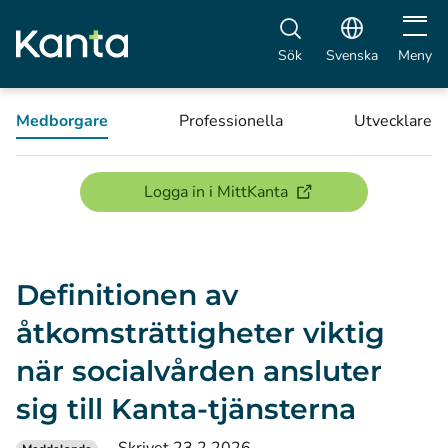
Öppna 
Sök
Svenska
Meny
Medborgare
Professionella
Utvecklare
(öppnas i ett nytt föns
Logga in i MittKanta
Definitionen av
åtkomsträttigheter viktig
när socialvården ansluter
sig till Kanta-tjänsterna