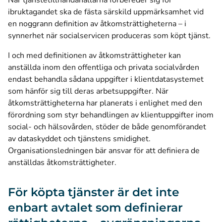
När tjänstetillhandahållarna förbereder sig för
ibruktagandet ska de fästa särskild uppmärksamhet vid
en noggrann definition av åtkomsträttigheterna – i
synnerhet när socialservicen produceras som köpt tjänst.
I och med definitionen av åtkomsträttigheter kan
anställda inom den offentliga och privata socialvården
endast behandla sådana uppgifter i klientdatasystemet
som hänför sig till deras arbetsuppgifter. När
åtkomsträttigheterna har planerats i enlighet med den
förordning som styr behandlingen av klientuppgifter inom
social- och hälsovården, stöder de både genomförandet
av dataskyddet och tjänstens smidighet.
Organisationsledningen bär ansvar för att definiera de
anställdas åtkomsträttigheter.
För köpta tjänster är det inte
enbart avtalet som definierar