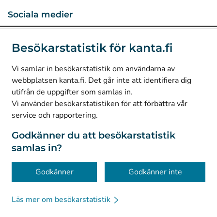
Sociala medier
(
Avautuu uuteen välilehteen
)
Instagram
Besökarstatistik för kanta.fi
(
Avautuu uuteen välilehteen
)
LinkedIn
(
Avautuu uuteen välilehteen
)
Facebook
Vi samlar in besökarstatistik om användarna av
webbplatsen kanta.fi. Det går inte att identifiera dig
utifrån de uppgifter som samlas in.
© Kanta-Palvelut, Kansaneläkelaitos
Vi använder besökarstatistiken för att förbättra vår
service och rapportering.
Dataskydd
Om webbplatsen
Godkänner du att besökarstatistik
samlas in?
Tillgänglighet
Kakor
Godkänner
Godkänner inte
Läs mer om besökarstatistik