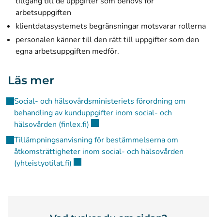
tillgång till de uppgifter som behövs för
arbetsuppgiften
klientdatasystemets begränsningar motsvarar rollerna
personalen känner till den rätt till uppgifter som den
egna arbetsuppgiften medför.
Läs mer
Social- och hälsovårdsministeriets förordning om
behandling av kunduppgifter inom social- och
(öppnas i ett nytt fönster)
hälsovården (finlex.fi)
Tillämpningsanvisning för bestämmelserna om
åtkomsträttigheter inom social- och hälsovården
(öppnas i ett nytt fönster)
(yhteistyotilat.fi)