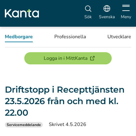
Öppna 
Sök
Svenska
Meny
Medborgare
Professionella
Utvecklare
(öppnas i ett nytt föns
Logga in i MittKanta
Driftstopp i Recepttjänsten
23.5.2026 från och med kl.
22.00
Skrivet 4.5.2026
Servicemeddelande