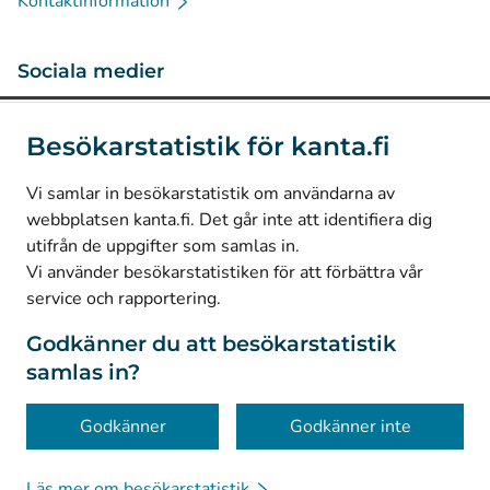
Kontaktinformation
Sociala medier
(
Avautuu uuteen välilehteen
)
Instagram
Besökarstatistik för kanta.fi
(
Avautuu uuteen välilehteen
)
LinkedIn
(
Avautuu uuteen välilehteen
)
Facebook
Vi samlar in besökarstatistik om användarna av
webbplatsen kanta.fi. Det går inte att identifiera dig
utifrån de uppgifter som samlas in.
© Kanta-Palvelut, Kansaneläkelaitos
Vi använder besökarstatistiken för att förbättra vår
service och rapportering.
Dataskydd
Om webbplatsen
Godkänner du att besökarstatistik
samlas in?
Tillgänglighet
Kakor
Godkänner
Godkänner inte
Läs mer om besökarstatistik