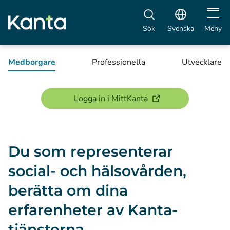
Öppna 
Sök
Svenska
Meny
Medborgare
Professionella
Utvecklare
(öppnas i ett nytt föns
Logga in i MittKanta
Du som representerar
social- och hälsovården,
berätta om dina
erfarenheter av Kanta-
tjänsterna