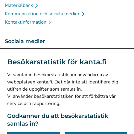
Materialbank
Kommunikation och sociala medier
Kontaktinformation
Sociala medier
(
Avautuu uuteen välilehteen
)
Instagram
Besökarstatistik för kanta.fi
(
Avautuu uuteen välilehteen
)
LinkedIn
(
Avautuu uuteen välilehteen
)
Facebook
Vi samlar in besökarstatistik om användarna av
webbplatsen kanta.fi. Det går inte att identifiera dig
utifrån de uppgifter som samlas in.
© Kanta-Palvelut, Kansaneläkelaitos
Vi använder besökarstatistiken för att förbättra vår
service och rapportering.
Dataskydd
Om webbplatsen
Godkänner du att besökarstatistik
samlas in?
Tillgänglighet
Kakor