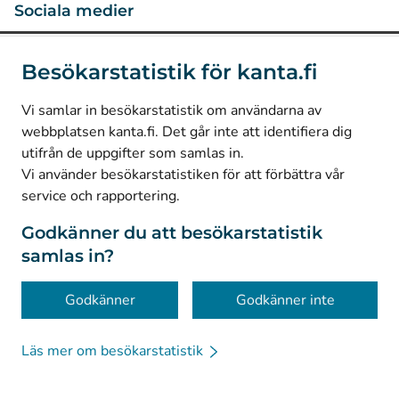
Sociala medier
(
Avautuu uuteen välilehteen
)
Instagram
Besökarstatistik för kanta.fi
(
Avautuu uuteen välilehteen
)
LinkedIn
(
Avautuu uuteen välilehteen
)
Facebook
Vi samlar in besökarstatistik om användarna av
webbplatsen kanta.fi. Det går inte att identifiera dig
utifrån de uppgifter som samlas in.
© Kanta-Palvelut, Kansaneläkelaitos
Vi använder besökarstatistiken för att förbättra vår
service och rapportering.
Dataskydd
Om webbplatsen
Godkänner du att besökarstatistik
samlas in?
Tillgänglighet
Kakor
Godkänner
Godkänner inte
Läs mer om besökarstatistik