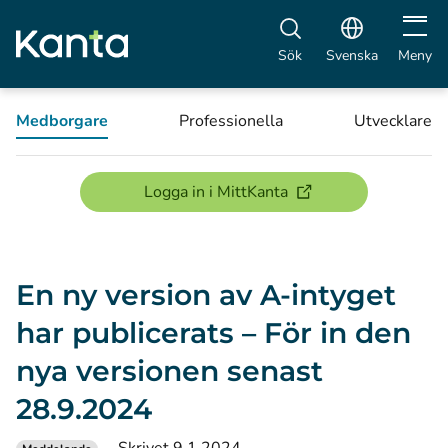
Öppna 
Sök
Svenska
Meny
Medborgare
Professionella
Utvecklare
(öppnas i ett nytt föns
Logga in i MittKanta
En ny version av A-intyget
har publicerats – För in den
nya versionen senast
28.9.2024