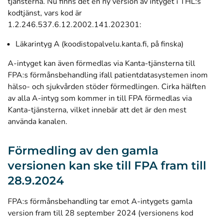
tjänsterna. Nu finns det en ny version av intyget i THL:s
kodtjänst, vars kod är
1.2.246.537.6.12.2002.141.202301:
(öppnas i 
Läkarintyg A (koodistopalvelu.kanta.fi, på finska)
A-intyget kan även förmedlas via Kanta-tjänsterna till
FPA:s förmånsbehandling ifall patientdatasystemen inom
hälso- och sjukvården stöder förmedlingen. Cirka hälften
av alla A-intyg som kommer in till FPA förmedlas via
Kanta-tjänsterna, vilket innebär att det är den mest
använda kanalen.
Förmedling av den gamla
versionen kan ske till FPA fram till
28.9.2024
FPA:s förmånsbehandling tar emot A-intygets gamla
version fram till 28 september 2024 (versionens kod