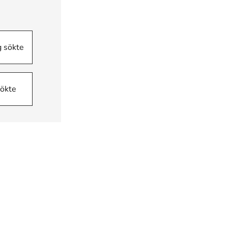
g sökte
sökte