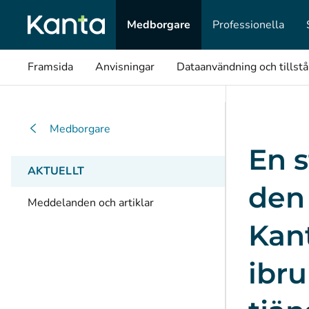
Medborgare
Professionella
Framsida
Anvisningar
Dataanvändning och tillst
Medborgare
En s
AKTUELLT
den 
Meddelanden och artiklar
Kan
ibr