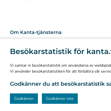
Om Kanta-tjänsterna
Vad är Kanta-tjänsterna?
Besökarstatistik för kanta.
Forskning och kunskapsbaserad ledning
Statistik
Vi samlar in besökarstatistik om användarna av webbplatse
Dataskydd och tillgänglighet
Vi använder besökarstatistiken för att förbättra vår servi
Materialbank
Godkänner du att besökarstatistik s
Kommunikation och sociala medier
Kontaktinformation
Godkänner
Godkänner inte