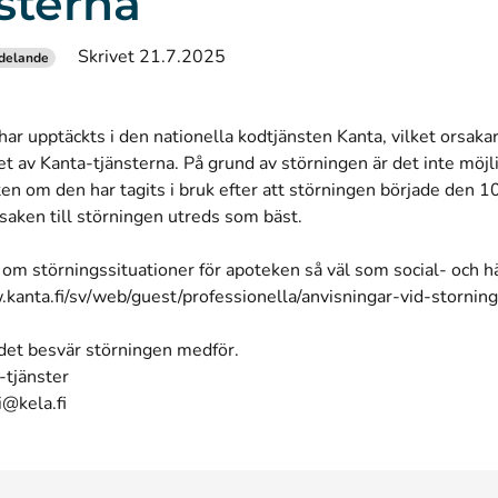
sterna
Skrivet 21.7.2025
delande
har upptäckts i den nationella kodtjänsten Kanta, vilket orsaka
t av Kanta-tjänsterna. På grund av störningen är det inte möjl
en om den har tagits i bruk efter att störningen började den 
saken till störningen utreds som bäst.
om störningssituationer för apoteken så väl som social- och h
kanta.fi/sv/web/guest/professionella/anvisningar-vid-storning
 det besvär störningen medför.
-tjänster
i@kela.fi