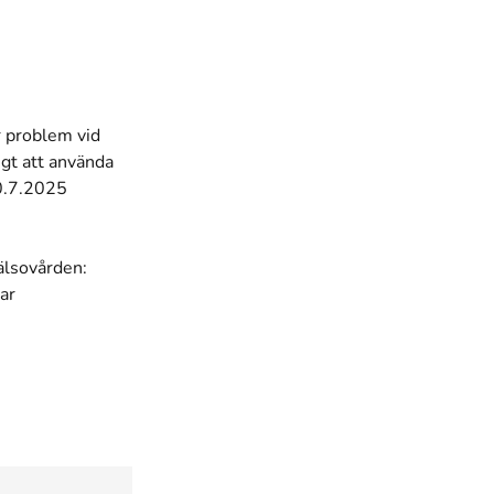
r problem vid
igt att använda
10.7.2025
älsovården:
ar