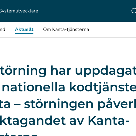
Systemutvecklare
ånd
Aktuellt
Om Kanta-tjänsterna
törning har uppdagat
nationella kodtjänst
ta – störningen påver
uktagandet av Kanta-