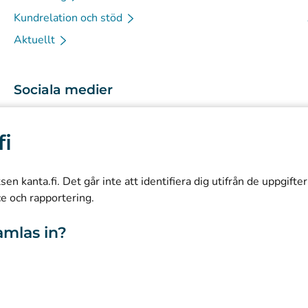
Kundrelation och stöd
Aktuellt
Sociala medier
(
Avautuu uuteen välilehteen
)
Instagram
fi
(
Avautuu uuteen välilehteen
)
LinkedIn
(
Avautuu uuteen välilehteen
)
Facebook
n kanta.fi. Det går inte att identifiera dig utifrån de uppgifte
ce och rapportering.
amlas in?